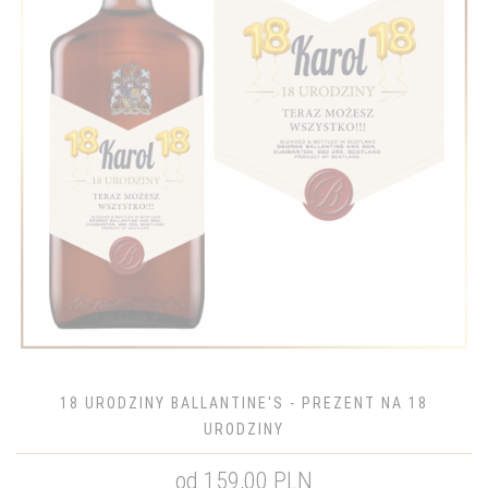
18 URODZINY BALLANTINE'S - PREZENT NA 18
URODZINY
od 159,00 PLN