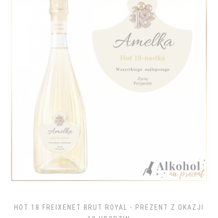
HOT 18 FREIXENET BRUT ROYAL - PREZENT Z OKAZJI