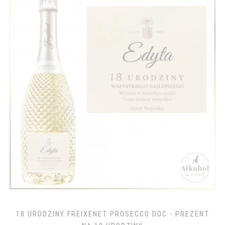
18 URODZINY FREIXENET PROSECCO DOC - PREZENT