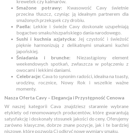
krewetek czy kalmarów.
Smażone potrawy:
Kwasowość Cavy świetnie
przecina tłuszcz, czyniąc ją idealnym partnerem dla
smażonych przekąsek czy drobiu.
Paella:
Lekkie i świeże Cavy doskonale uzupełniają
bogactwo smaku hiszpańskiego dania narodowego.
Sushi i kuchnia azjatycka:
Jej czystość i świeżość
pięknie harmonizują z delikatnymi smakami kuchni
japońskiej.
Śniadania i brunche:
Niezastąpiony element
weekendowych spotkań, zwłaszcza w połączeniu z
owocami i lekkimi daniami.
Celebracje:
Cava to synonim radości, idealna na toasty,
urodziny, rocznice, Nowy Rok i wszelkie ważne
momenty.
Nasza Oferta Cavy – Elegancja i Przystępność Cenowa
W naszej kategorii Cava znajdziesz starannie wybrane
etykiety od renomowanych producentów, które gwarantują
satysfakcję i doskonały stosunek jakości do ceny. Oferujemy
zarówno klasyczne, dobrze znane pozycje, jak i te bardziej
niszowe, które pozwolą Ci odkryć nowe wymiary smaku.