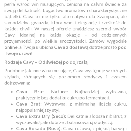
perła wśród win musujących, ceniona na całym świecie za
swoją delikatność, bogactwo aromatów i charakterystyczne
bąbelki. Cava to nie tylko alternatywa dla Szampana, ale
samodzielna gwiazda, która wnosi elegancję i rześkość do
każdej chwili. W naszej ofercie znajdziesz szeroki wybór
Cavy, idealnej na każdą okazję – od codziennych
przyjemności, po wielkie uroczystości. Zamów wygodnie
online
, a Twoja ulubiona
Cava z dostawą
dotrze prosto
pod
Twoje drzwi
!
Rodzaje Cavy – Od świeżej po dojrzałą
Podobnie jak inne wina musujące, Cava występuje w różnych
stylach, różniących się poziomem słodyczy i czasem
dojrzewania:
Cava Brut Nature:
Najbardziej wytrawna,
praktycznie bez dodatku cukru po fermentacji.
Cava Brut:
Wytrawna, z minimalną ilością cukru,
najpopularniejszy styl.
Cava Extra Dry (Seco):
Delikatnie słodsza niż Brut, z
wyczuwalną, ale dobrze zbalansowaną słodyczą.
Cava Rosado (Rosé):
Cava różowa, z piękną barwą i