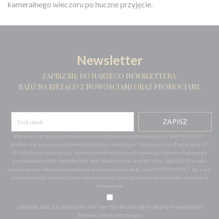
kameralnego wieczoru po huczne przyjęcie.
Newsletter
ZAPISZ SIĘ DO NASZEGO NEWSLETTERA.
BĄDŹ NA BIEŻĄCO Z NOWOŚCIAMI ORAZ PROMOCJAMI.
Wyrażam zgodę na przetwarzanie moich danych osobowych przez SLB PRODUCT
spółkę z ograniczoną odpowiedzialnością z siedzibą w Toruniu przy ul. Żeglarskiej 4/1,
87-100 Toruń, wpisaną do rejestru przedsiębiorców Krajowego Rejestru Sądowego
pod numerem KRS: 0000846209, NIP: 9562361506 oraz REGON: 386310371 w celu
przesyłania mi informacji handlowych dotyczących usług i ofert SLB PRODUCT sp. z o.o.
oraz informacji o promocjach i wydarzeniach, na mój adres e-mail podany powyżej w
formularzu.
Oświadczam, że zapoznał-am/-em się i akceptuję Politykę Prywatności
Serwisu Internetowego.