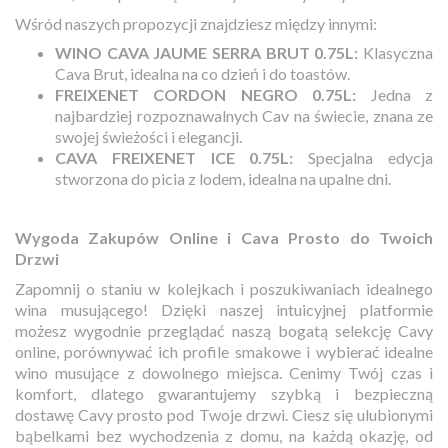
Wśród naszych propozycji znajdziesz między innymi:
WINO CAVA JAUME SERRA BRUT 0.75L:
Klasyczna
Cava Brut, idealna na co dzień i do toastów.
FREIXENET CORDON NEGRO 0.75L:
Jedna z
najbardziej rozpoznawalnych Cav na świecie, znana ze
swojej świeżości i elegancji.
CAVA FREIXENET ICE 0.75L:
Specjalna edycja
stworzona do picia z lodem, idealna na upalne dni.
Wygoda Zakupów Online i Cava Prosto do Twoich
Drzwi
Zapomnij o staniu w kolejkach i poszukiwaniach idealnego
wina musującego! Dzięki naszej intuicyjnej platformie
możesz wygodnie przeglądać naszą bogatą selekcję Cavy
online, porównywać ich profile smakowe i wybierać idealne
wino musujące z dowolnego miejsca. Cenimy Twój czas i
komfort, dlatego gwarantujemy szybką i bezpieczną
dostawę Cavy prosto pod Twoje drzwi. Ciesz się ulubionymi
bąbelkami bez wychodzenia z domu, na każdą okazję, od