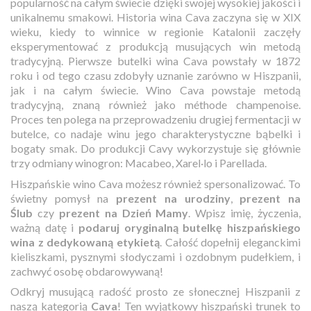
popularność na całym świecie dzięki swojej wysokiej jakości i
unikalnemu smakowi. Historia wina Cava zaczyna się w XIX
wieku, kiedy to winnice w regionie Katalonii zaczęły
eksperymentować z produkcją musujących win metodą
tradycyjną. Pierwsze butelki wina Cava powstały w 1872
roku i od tego czasu zdobyły uznanie zarówno w Hiszpanii,
jak i na całym świecie. Wino Cava powstaje metodą
tradycyjną, znaną również jako méthode champenoise.
Proces ten polega na przeprowadzeniu drugiej fermentacji w
butelce, co nadaje winu jego charakterystyczne bąbelki i
bogaty smak. Do produkcji Cavy wykorzystuje się głównie
trzy odmiany winogron: Macabeo, Xarel·lo i Parellada.
Hiszpańskie wino Cava możesz również spersonalizować. To
świetny pomysł na
prezent na urodziny
,
prezent na
Ślub
czy
prezent na Dzień Mamy
. Wpisz imię, życzenia,
ważną datę i
podaruj oryginalną butelkę hiszpańskiego
wina z dedykowaną etykietą
. Całość dopełnij eleganckimi
kieliszkami, pysznymi słodyczami i ozdobnym pudełkiem, i
zachwyć osobę obdarowywaną!
Odkryj musującą radość prosto ze słonecznej Hiszpanii z
naszą kategorią
Cava
! Ten wyjątkowy hiszpański trunek to