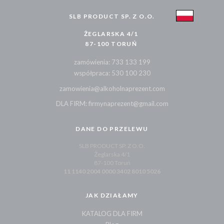
SLB PRODUCT SP. Z O.O.
ŻEGLARSKA 4/1
87-100 TORUŃ
zamówienia: 733 133 199
współpraca: 530 100 230
zamowienia@alkoholnaprezent.com
DLA FIRM: firmynaprezent@gmail.com
DANE DO PRZELEWU
SLB PRODUCT SP. Z O.O.
Żeglarska 4/1
87-100 Toruń
11 1140 2004 0000 3402 8010 5026
JAK DZIAŁAMY
KATALOG DLA FIRM