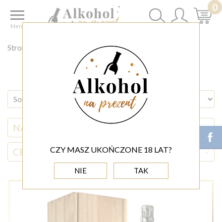
0
Menu
Strona główna
◊SKLEP Z ALKOHOLAMI
CAVA
NAZWA ALKOHOLU
CZY MASZ UKOŃCZONE 18 LAT?
CENA
(0,00 - 2 000,00)
NIE
TAK