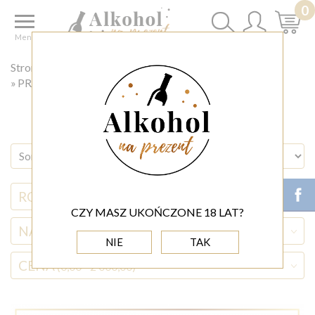
0
Menu
Strona główna
◊ okazje
PREZENTY NA BOŻE NARODZENIE
RODZAJ ALKOHOLU
CZY MASZ UKOŃCZONE 18 LAT?
NAZWA ALKOHOLU
NIE
TAK
CENA
(0,00 - 2 000,00)