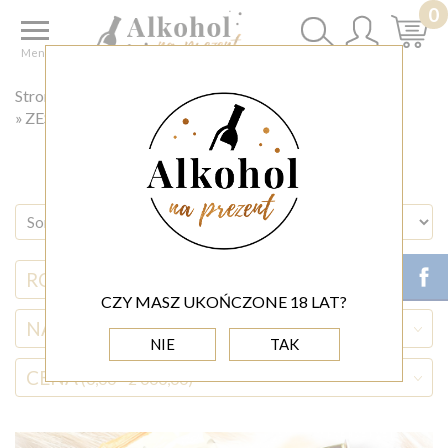
0
Menu
Strona główna
ZESTAWY PREZENTOWE KAWA
ZESTAWY Z PIERNIKAMI KOPERNIK
RODZAJ ALKOHOLU
CZY MASZ UKOŃCZONE 18 LAT?
NAZWA ALKOHOLU
NIE
TAK
CENA
(0,00 - 2 000,00)