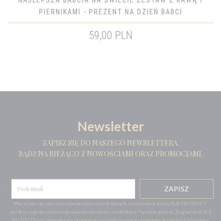
NAJLEPSZA BABCIA NA ŚWIECIE ZESTAW Z KAWĄ I
PIERNIKAMI - PREZENT NA DZIEŃ BABCI
59,00 PLN
Newsletter
ZAPISZ SIĘ DO NASZEGO NEWSLETTERA.
BĄDŹ NA BIEŻĄCO Z NOWOŚCIAMI ORAZ PROMOCJAMI.
Wyrażam zgodę na przetwarzanie moich danych osobowych przez SLB PRODUCT
spółkę z ograniczoną odpowiedzialnością z siedzibą w Toruniu przy ul. Żeglarskiej 4/1,
87-100 Toruń, wpisaną do rejestru przedsiębiorców Krajowego Rejestru Sądowego