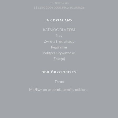
87-100 Toruń
11 1140 2004 0000 3402 8010 5026
JAK DZIAŁAMY
KATALOG DLA FIRM
Blog
Zwroty i reklamacje
Regulamin
Polityka Prywatności
Zaloguj
ODBIÓR OSOBISTY
Toruń
Możliwy po ustaleniu terminu odbioru.