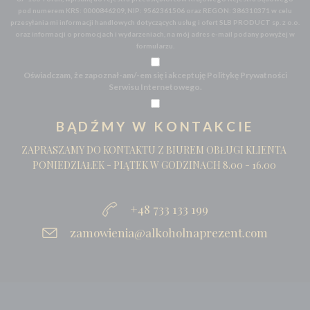
pod numerem KRS: 0000846209, NIP: 9562361506 oraz REGON: 386310371 w celu
przesyłania mi informacji handlowych dotyczących usług i ofert SLB PRODUCT sp. z o.o.
oraz informacji o promocjach i wydarzeniach, na mój adres e-mail podany powyżej w
formularzu.
Oświadczam, że zapoznał-am/-em się i akceptuję Politykę Prywatności
Serwisu Internetowego.
BĄDŹMY W KONTAKCIE
ZAPRASZAMY DO KONTAKTU Z BIUREM OBŁUGI KLIENTA
PONIEDZIAŁEK - PIĄTEK W GODZINACH 8.00 - 16.00
+48 733 133 199
zamowienia@alkoholnaprezent.com