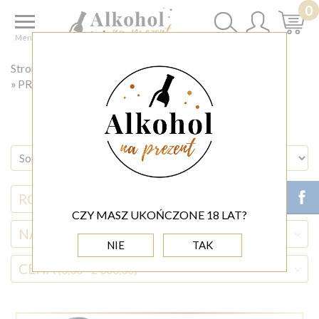
0
Menu
Strona główna
◊ okazje
PREZENT NA WIECZÓR PANIEŃSKI
RODZAJ ALKOHOLU
CZY MASZ UKOŃCZONE 18 LAT?
NAZWA ALKOHOLU
NIE
TAK
CENA
(0,00 - 2 000,00)