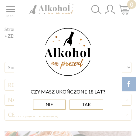
0
Menu
Strona główna
ZESTAWY PREZENTOWE
ZESTAWY PREZENTOWE NA WIELKANOC
RODZAJ ALKOHOLU
CZY MASZ UKOŃCZONE 18 LAT?
NAZWA ALKOHOLU
NIE
TAK
CENA
(0,00 - 2 000,00)