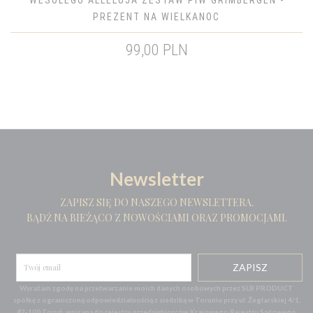
WESOŁEGO ALLELUJA ZESTAW PIW GRIMBERGEN -
PREZENT NA WIELKANOC
99,00 PLN
Newsletter
ZAPISZ SIĘ DO NASZEGO NEWSLETTERA.
BĄDŹ NA BIEŻĄCO Z NOWOŚCIAMI ORAZ PROMOCJAMI.
Wyrażam zgodę na przetwarzanie moich danych osobowych przez SLB PRODUCT
spółkę z ograniczoną odpowiedzialnością z siedzibą w Toruniu przy ul. Żeglarskiej 4/1,
87-100 Toruń, wpisaną do rejestru przedsiębiorców Krajowego Rejestru Sądowego