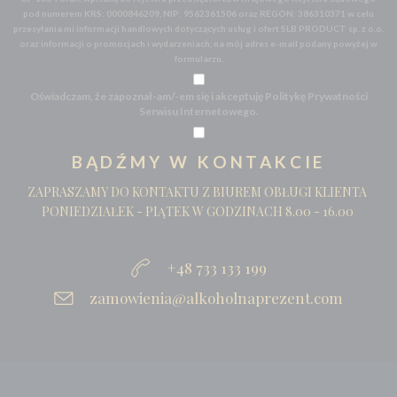
pod numerem KRS: 0000846209, NIP: 9562361506 oraz REGON: 386310371 w celu
przesyłania mi informacji handlowych dotyczących usług i ofert SLB PRODUCT sp. z o.o.
oraz informacji o promocjach i wydarzeniach, na mój adres e-mail podany powyżej w
formularzu.
Oświadczam, że zapoznał-am/-em się i akceptuję Politykę Prywatności
Serwisu Internetowego.
BĄDŹMY W KONTAKCIE
ZAPRASZAMY DO KONTAKTU Z BIUREM OBŁUGI KLIENTA
PONIEDZIAŁEK - PIĄTEK W GODZINACH 8.00 - 16.00
+48 733 133 199
zamowienia@alkoholnaprezent.com