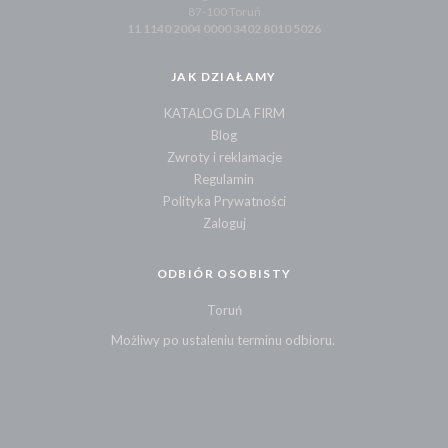
87-100 Toruń
11 1140 2004 0000 3402 8010 5026
JAK DZIAŁAMY
KATALOG DLA FIRM
Blog
Zwroty i reklamacje
Regulamin
Polityka Prywatności
Zaloguj
ODBIÓR OSOBISTY
Toruń
Możliwy po ustaleniu terminu odbioru.