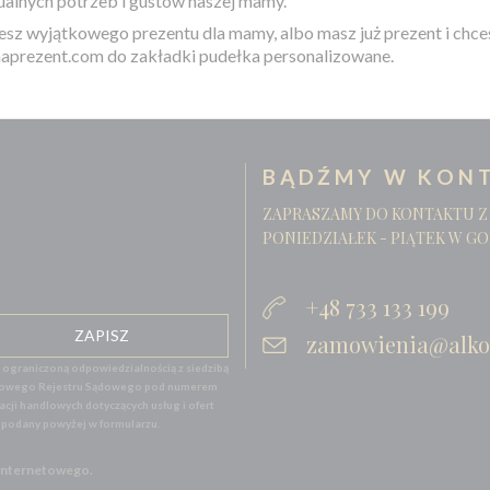
ualnych potrzeb i gustów naszej mamy.
jesz wyjątkowego prezentu dla mamy, albo masz już prezent i chc
aprezent.com
do zakładki pudełka personalizowane.
BĄDŹMY W KONT
ZAPRASZAMY DO KONTAKTU Z
PONIEDZIAŁEK - PIĄTEK W GO
+48 733 133 199
zamowienia@alko
graniczoną odpowiedzialnością z siedzibą
 Krajowego Rejestru Sądowego pod numerem
ji handlowych dotyczących usług i ofert
l podany powyżej w formularzu.
 Internetowego.