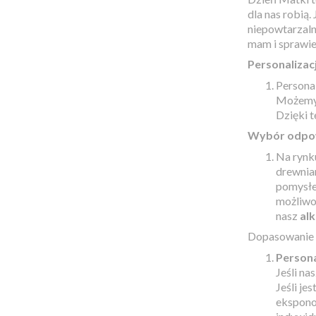
dla nas robią.
CARLO ROSSI
niepowtarzaln
CHANDON
mam i sprawien
CHIVAS
Personalizacj
CHOPIN
Persona
Możemy w
CIN&CIN
Dzięki t
CIROC
Wybór odpow
COCOON
Na rynk
CODORNIU
drewnia
pomysłem
COINTREAU
możliwo
DANZKA
nasz
alk
DĘBOWA
Dopasowanie d
DEWAR'S
Person
DICTADOR
Jeśli na
Jeśli je
DIMPLE GOLDEN SELECTION
ekspono
DOM PERIGNON