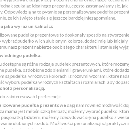
 Jednak szukając idealnego prezentu, często zastanawiamy się, jak 
y. Odpowiedzią na to pytanie są personalizowane pudełka prezen
ie, że ich święto stanie się jeszcze bardziej niezapomniane.
a jako wyraz unikalności:
lizowane pudełka prezentowe to doskonały sposób na stworzenie 
ybrać pudełko w ich ulubionym kolorze, dodać imię lub inicjały 
emu nasz prezent nabierze osobistego charakteru i stanie się wyj
iedniego pudełka:
u dostępne są różne rodzaje pudełek prezentowych, które możem
ne pudełka, ozdobione zdobieniami i grawerunkami, które dodad
 są pudełka w różnych kolorach i z różnymi wzorami, które nadadz
ść wyboru pudełka w różnych kształtach i rozmiarach, aby dopaso
ohol z personalizacją.
o zainteresowań i preferencji:
alizowane pudełka prezentowe
dają nam również możliwość dop
sza mama jest miłośniczką herbaty, możemy wybrać pudełko, które
st pasjonatką biżuterii, możemy zdecydować się na pudełko z wi
wanie ulubionych ozdób. Możliwości personalizacji są praktyczn