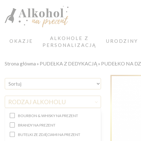
ALKOHOLE Z
OKAZJE
URODZINY
PERSONALIZACJĄ
Strona główna
PUDEŁKA Z DEDYKACJĄ
PUDEŁKO NA D
RODZAJ ALKOHOLU
BOURBON & WHISKY NA PREZENT
BRANDY NA PREZENT
BUTELKI ZE ZDJĘCIAMI NA PREZENT