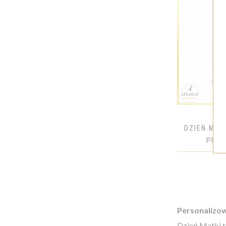
BELUGA
BELVEDERE
BOCIAN
BOLS
BOMBAY
BROWAR ZA MIASTEM
BRUICHLADDICH
BULLEIT
DZIEŃ MAM
BUMBU
PREZ
BUSHMILLS
CACADU
CALITERRA
CALVET
CANARIO
Personalizow
CAPTAIN MORGAN
Dzień Matki t