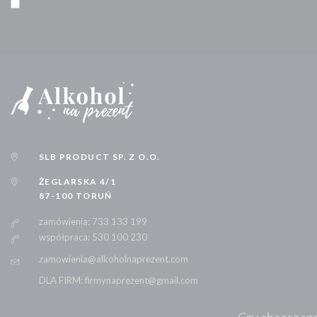
GORDON'S
GORDON'S
GRAND SUD GRENACHE
GRANT'S
GREY GOOSE
GRIMBERGEN
GRZANIEC
SLB PRODUCT SP. Z O.O.
HABERFELD
ŻEGLARSKA 4/1
HAVANA
87-100 TORUŃ
HENDRICK'S
zamówienia: 733 133 199
HENNESSY
współpraca: 530 100 230
HERRADURA
zamowienia@alkoholnaprezent.com
HIBIKI
DLA FIRM: firmynaprezent@gmail.com
HIGHLAND
HIGHLAND PARK