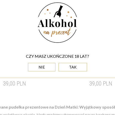
CZY MASZ UKOŃCZONE 18 LAT?
Y PUDEŁKO Z NADRUKIEM -
HAPPY MOTHER'S DAY P
NIE
TAK
ENT NA DZIEŃ MAMY
NADRUKIEM - PREZENT NA
39,00 PLN
39,00 PLN
ane pudełka prezentowe na Dzień Matki: Wyjątkowy sposób 
o wyjątkowa okazja, kiedy możemy uhonorować nasze kochane mam