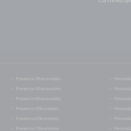
Czy chcesz spr
HIGHLANDER
HUBERTÓWKA
J.A. BACZEWSKI
JACK DANIEL'S
JACK GENTLEMAN
JAGERMEISTER
JAMESON
JAUME SERRA
Prezent na 18ste urodziny
Personali
JIM BEAM
JOHNNIE WALKER
Prezent na 30ste urodziny
Personali
JONSTON
Prezent na 40ste urodziny
Personal
JUICY LUCY
Prezent na 50te urodziny
Personali
KI NO
Prezent na 60te urodziny
Personal
KI NO BI
Prezent na 70te urodziny
Personali