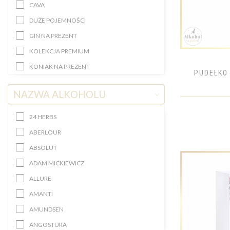
CAVA
DUŻE POJEMNOŚCI
GIN NA PREZENT
KOLEKCJA PREMIUM
KONIAK NA PREZENT
PUDEŁKO
KRYSZTAŁOWE BUTELKI
NAZWA ALKOHOLU
LIKIER/APERITIF NA PREZENT
MINI ALKOHOLE
24 HERBS
NALEWKA NA PREZENT
ABERLOUR
PROSECCO NA PREZENT
ABSOLUT
RUM NA PREZENT
ADAM MICKIEWICZ
SZAMPAN NA PREZENT
ALLURE
WERMUT NA PREZENT
AMANTI
WINA BEZALKOHOLOWE NA
AMUNDSEN
PREZENT
ANGOSTURA
WINO BIAŁE NA PREZENT