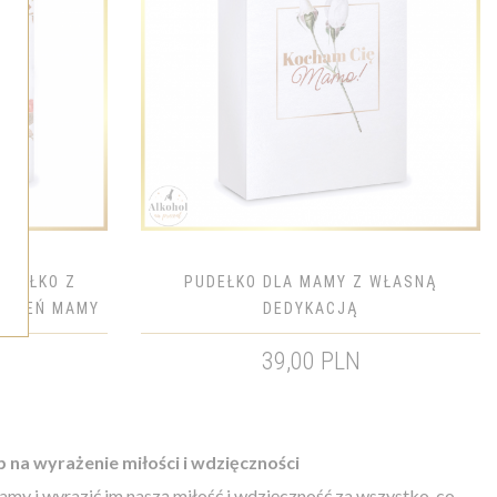
UDEŁKO Z
PUDEŁKO DLA MAMY Z WŁASNĄ
 DZIEŃ MAMY
DEDYKACJĄ
39,00 PLN
na wyrażenie miłości i wdzięczności
y i wyrazić im naszą miłość i wdzięczność za wszystko, co