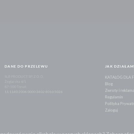
DANE DO PRZELEWU
JAK DZIAŁAM
SLB PRODUCT SP. Z O.O.
KATALOG DLA 
Żeglarska 4/1
Blog
87-100 Toruń
Zwroty i reklama
11 1140 2004 0000 3402 8010 5026
Regulamin
Polityka Prywat
Zaloguj