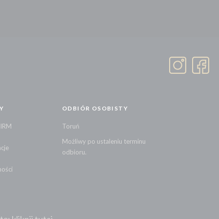
Y
ODBIÓR OSOBISTY
FIRM
Toruń
Możliwy po ustaleniu terminu
cje
odbioru.
ności