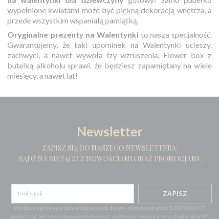
wypełnione kwiatami może być piękną dekoracją wnętrza, a
przede wszystkim wspaniałą pamiątką.
Oryginalne prezenty na Walentynki
to nasza specjalność.
Gwarantujemy, że taki upominek na Walentynki ucieszy,
zachwyci, a nawet wywoła łzy wzruszenia. Flower box z
butelką alkoholu sprawi, że będziesz zapamiętany na wiele
miesięcy, a nawet lat!
Newsletter
ZAPISZ SIĘ DO NASZEGO NEWSLETTERA.
BĄDŹ NA BIEŻĄCO Z NOWOŚCIAMI ORAZ PROMOCJAMI.
Wyrażam zgodę na przetwarzanie moich danych osobowych przez SLB PRODUCT
spółkę z ograniczoną odpowiedzialnością z siedzibą w Toruniu przy ul. Żeglarskiej 4/1,