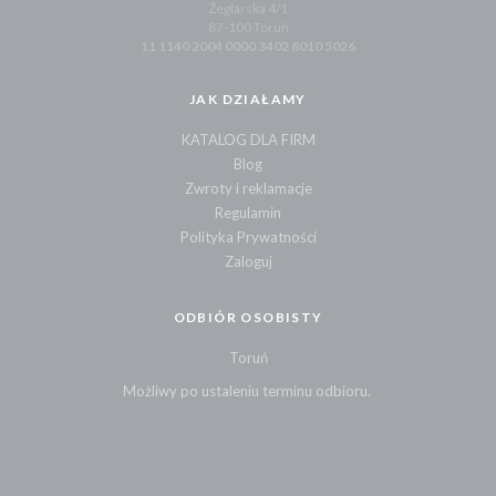
Żeglarska 4/1
87-100 Toruń
11 1140 2004 0000 3402 8010 5026
JAK DZIAŁAMY
KATALOG DLA FIRM
Blog
Zwroty i reklamacje
Regulamin
Polityka Prywatności
Zaloguj
ODBIÓR OSOBISTY
Toruń
Możliwy po ustaleniu terminu odbioru.