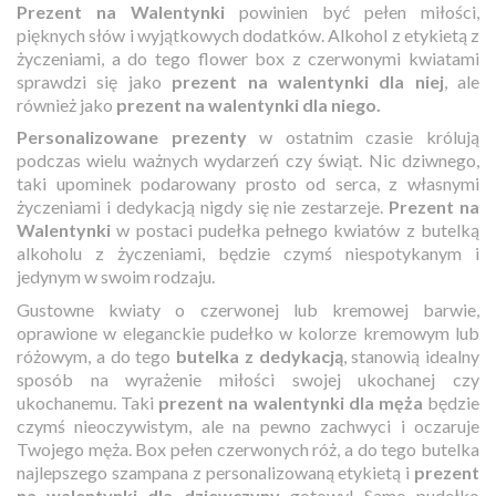
Prezent na Walentynki
powinien być pełen miłości,
pięknych słów i wyjątkowych dodatków. Alkohol z etykietą z
życzeniami, a do tego flower box z czerwonymi kwiatami
sprawdzi się jako
prezent na walentynki dla niej
, ale
również jako
prezent na walentynki dla niego.
Personalizowane prezenty
w ostatnim czasie królują
podczas wielu ważnych wydarzeń czy świąt. Nic dziwnego,
taki upominek podarowany prosto od serca, z własnymi
życzeniami i dedykacją nigdy się nie zestarzeje.
Prezent na
Walentynki
w postaci pudełka pełnego kwiatów z butelką
alkoholu z życzeniami, będzie czymś niespotykanym i
jedynym w swoim rodzaju.
Gustowne kwiaty o czerwonej lub kremowej barwie,
oprawione w eleganckie pudełko w kolorze kremowym lub
różowym, a do tego
butelka z dedykacją
, stanowią idealny
sposób na wyrażenie miłości swojej ukochanej czy
ukochanemu. Taki
prezent na walentynki dla męża
będzie
czymś nieoczywistym, ale na pewno zachwyci i oczaruje
Twojego męża. Box pełen czerwonych róż, a do tego butelka
najlepszego szampana z personalizowaną etykietą i
prezent
na walentynki dla dziewczyny
gotowy! Samo pudełko