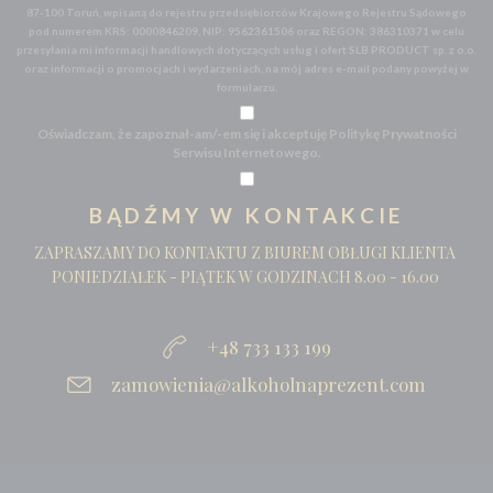
87-100 Toruń, wpisaną do rejestru przedsiębiorców Krajowego Rejestru Sądowego
pod numerem KRS: 0000846209, NIP: 9562361506 oraz REGON: 386310371 w celu
przesyłania mi informacji handlowych dotyczących usług i ofert SLB PRODUCT sp. z o.o.
oraz informacji o promocjach i wydarzeniach, na mój adres e-mail podany powyżej w
formularzu.
Oświadczam, że zapoznał-am/-em się i akceptuję Politykę Prywatności
Serwisu Internetowego.
BĄDŹMY W KONTAKCIE
ZAPRASZAMY DO KONTAKTU Z BIUREM OBŁUGI KLIENTA
PONIEDZIAŁEK - PIĄTEK W GODZINACH 8.00 - 16.00
+48 733 133 199
zamowienia@alkoholnaprezent.com