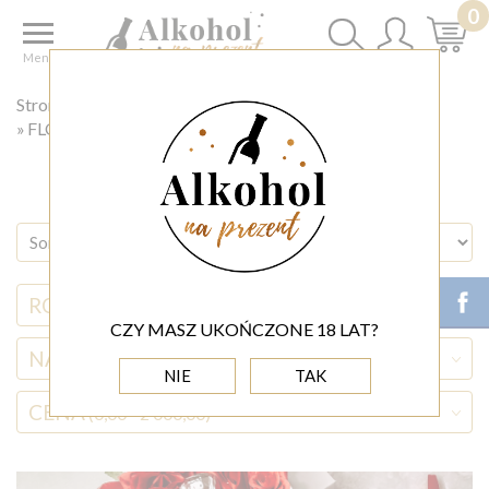
0
Menu
Strona główna
◊ FLOWER BOX
FLOWERBOX NA WALENTYNKI
RODZAJ ALKOHOLU
CZY MASZ UKOŃCZONE 18 LAT?
NAZWA ALKOHOLU
NIE
TAK
CENA
(0,00 - 2 000,00)