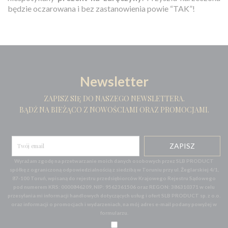
będzie oczarowana i bez zastanowienia powie “TAK”!
Newsletter
ZAPISZ SIĘ DO NASZEGO NEWSLETTERA.
BĄDŹ NA BIEŻĄCO Z NOWOŚCIAMI ORAZ PROMOCJAMI.
Wyrażam zgodę na przetwarzanie moich danych osobowych przez SLB PRODUCT
spółkę z ograniczoną odpowiedzialnością z siedzibą w Toruniu przy ul. Żeglarskiej 4/1,
87-100 Toruń, wpisaną do rejestru przedsiębiorców Krajowego Rejestru Sądowego
pod numerem KRS: 0000846209, NIP: 9562361506 oraz REGON: 386310371 w celu
przesyłania mi informacji handlowych dotyczących usług i ofert SLB PRODUCT sp. z o.o.
oraz informacji o promocjach i wydarzeniach, na mój adres e-mail podany powyżej w
formularzu.