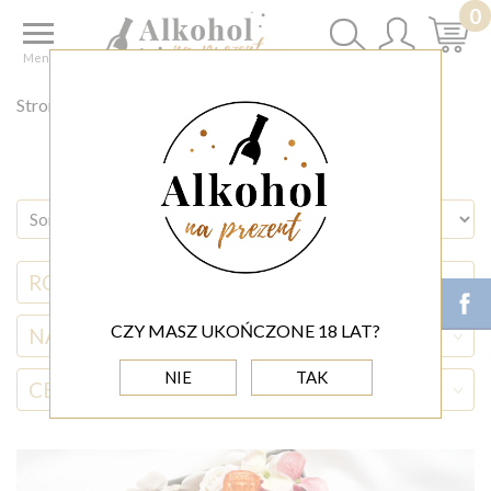
0
Menu
Strona główna
◊ okazje
PREZENT NA ZARĘCZYNY
RODZAJ ALKOHOLU
CZY MASZ UKOŃCZONE 18 LAT?
NAZWA ALKOHOLU
NIE
TAK
CENA
(0,00 - 2 000,00)