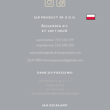
SLB PRODUCT SP. Z O.O.
ŻEGLARSKA 4/1
87-100 TORUŃ
zamówienia: 733 133 199
współpraca: 530 100 230
zamowienia@alkoholnaprezent.com
DLA FIRM: firmynaprezent@gmail.com
DANE DO PRZELEWU
SLB PRODUCT SP. Z O.O.
Żeglarska 4/1
87-100 Toruń
11 1140 2004 0000 3402 8010 5026
JAK DZIAŁAMY