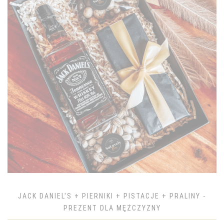
JACK DANIEL'S + PIERNIKI + PISTACJE + PRALINY -
PREZENT DLA MĘŻCZYZNY