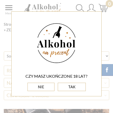
0
Menu
Strona główna
ZESTAWY PREZENTOWE
ZESTAW PREZENTOWY DLA MĘŻCZYZNY
RODZAJ ALKOHOLU
CZY MASZ UKOŃCZONE 18 LAT?
NAZWA ALKOHOLU
NIE
TAK
CENA
(0,00 - 2 000,00)