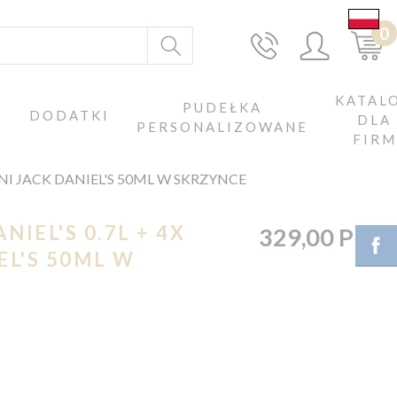
0
KATAL
J
PUDEŁKA
DODATKI
DLA
PERSONALIZOWANE
FIRM
INI JACK DANIEL'S 50ML W SKRZYNCE
IEL'S 0.7L + 4X
329,00 PLN
EL'S 50ML W