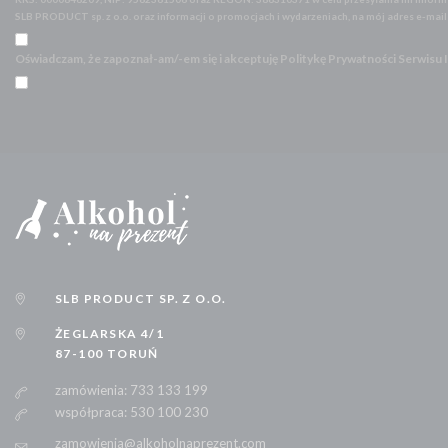
SLB PRODUCT sp. z o.o. oraz informacji o promocjach i wydarzeniach, na mój adres e-mai
Oświadczam, że zapoznał-am/-em się i akceptuję Politykę Prywatności Serwisu
SLB PRODUCT SP. Z O.O.
ŻEGLARSKA 4/1
87-100 TORUŃ
zamówienia: 733 133 199
współpraca: 530 100 230
zamowienia@alkoholnaprezent.com