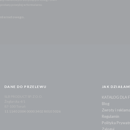
l podany powyżej w formularzu.
 Internetowego.
DANE DO PRZELEWU
JAK DZIAŁAM
SLB PRODUCT SP. Z O.O.
KATALOG DLA 
Żeglarska 4/1
Blog
87-100 Toruń
Zwroty i reklama
11 1140 2004 0000 3402 8010 5026
Regulamin
Polityka Prywat
Zaloguj