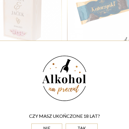
MŁODA PARA PERSONALIZOWANA SKRZYNKA DREWNIANA NA DWA ALKOHOLE - PREZENTY PERSONALIZOWANE
KATARZYNKI W CZEKOLADZIE 
+ 70,00 PLN
+ 9,30 PLN
Do koszyka
Do koszyka
OPIS
.05L W SKRZYNCE
CZY MASZ UKOŃCZONE 18 LAT?
a oraz trafia w wyrafinowane gusta obdarowywanej osoby, wymag
NIE
TAK
a na kultowej amerykańskiej whiskey, połączona z designerskim