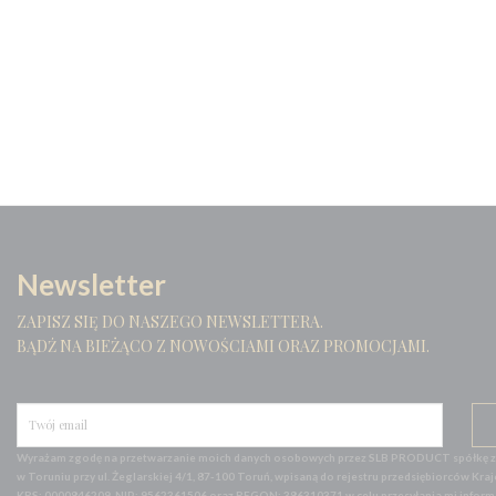
Newsletter
ZAPISZ SIĘ DO NASZEGO NEWSLETTERA.
BĄDŹ NA BIEŻĄCO Z NOWOŚCIAMI ORAZ PROMOCJAMI.
Wyrażam zgodę na przetwarzanie moich danych osobowych przez SLB PRODUCT spółkę z o
w Toruniu przy ul. Żeglarskiej 4/1, 87-100 Toruń, wpisaną do rejestru przedsiębiorców
KRS: 0000846209, NIP: 9562361506 oraz REGON: 386310371 w celu przesyłania mi informac