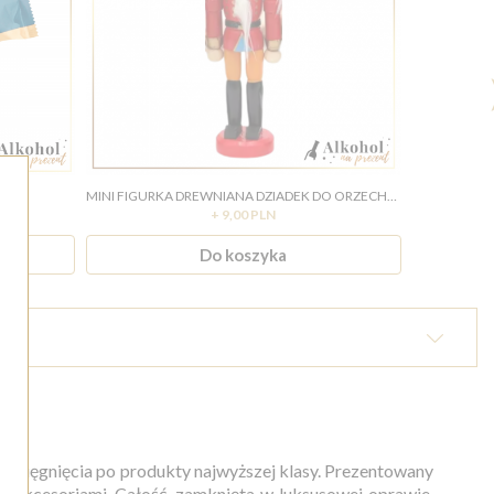
123G
MINI FIGURKA DREWNIANA DZIADEK DO ORZECHÓW
WIŚNIE
+ 9,00 PLN
Do koszyka
a sięgnięcia po produkty najwyższej klasy. Prezentowany
i akcesoriami. Całość, zamknięta w luksusowej oprawie,