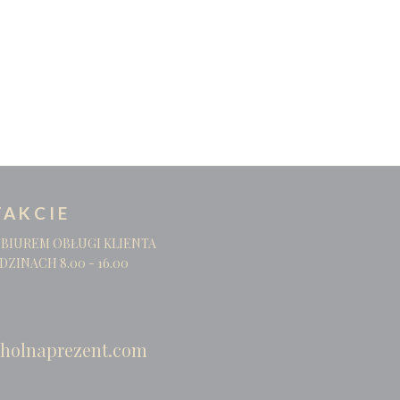
AKCIE
 BIUREM OBŁUGI KLIENTA
DZINACH 8.00 - 16.00
holnaprezent.com