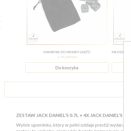
KAMIENIE DO WHISKY (6SZT)
+ 39,00 PLN
Do koszyka
ZESTAW JACK DANIEL'S 0.7L + 4X JACK DANIEL'S 0
Wybór upominku, który w pełni oddaje prestiż wydarzeni
zestaw to unikalna, niezwykle bogata kompozycja opart