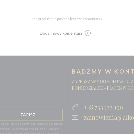
Ten produkt nie posiada jeszcze komentarzy
Dodaj nowy komentarz
BĄDŹMY W KONT
ZAPRASZAMY DO KONTAKTU Z
PONIEDZIAŁEK - PIĄTEK W GO
+48 733 133 199
zamowienia@alko
graniczoną odpowiedzialnością z siedzibą
 Krajowego Rejestru Sądowego pod numerem
ji handlowych dotyczących usług i ofert