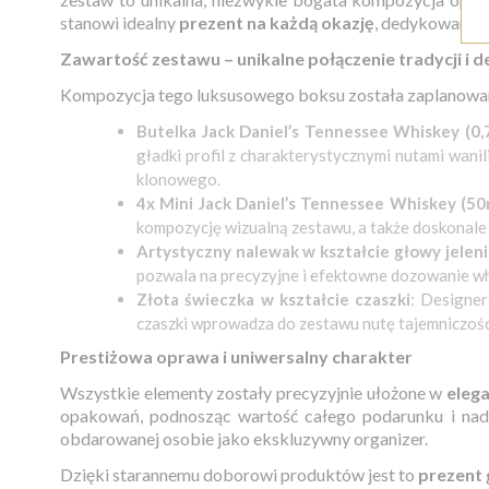
stanowi idealny
prezent na każdą okazję
, dedykowany k
Zawartość zestawu – unikalne połączenie tradycji i d
Kompozycja tego luksusowego boksu została zaplanowana
Butelka Jack Daniel’s Tennessee Whiskey (0,7
gładki profil z charakterystycznymi nutami wani
klonowego.
4x Mini Jack Daniel’s Tennessee Whiskey (50
kompozycję wizualną zestawu, a także doskonale 
Artystyczny nalewak w kształcie głowy jeleni
pozwala na precyzyjne i efektowne dozowanie wh
Złota świeczka w kształcie czaszki
: Designe
czaszki wprowadza do zestawu nutę tajemniczości
Prestiżowa oprawa i uniwersalny charakter
Wszystkie elementy zostały precyzyjnie ułożone w
elega
opakowań, podnosząc wartość całego podarunku i nada
obdarowanej osobie jako ekskluzywny organizer.
Dzięki starannemu doborowi produktów jest to
prezent