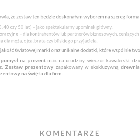
ia, że zestaw ten będzie doskonałym wyborem na szereg formaln
0, 40 czy 50 lat) – jako spektakularny upominek główny.
oracyjne
– dla kontrahentów lub partnerów biznesowych, ceniących 
 dla męża, ojca, brata czy bliskiego przyjaciela.
jakość światowej marki oraz unikalne dodatki, które wspólnie t
y
pomysł na prezent
m.in. na urodziny, wieczór kawalerski, dzi
sz.
Zestaw prezentowy
zapakowany w ekskluzywną
drewnia
zentowy na święta dla firm.
KOMENTARZE