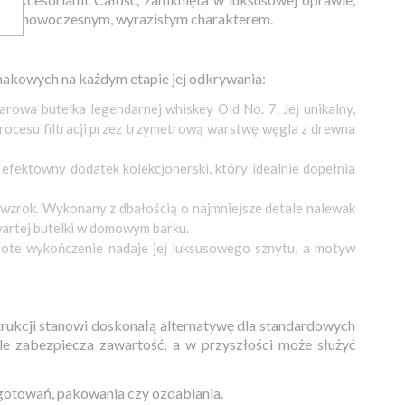
ji z nowoczesnym, wyrazistym charakterem.
akowych na każdym etapie jej odkrywania:
owa butelka legendarnej whiskey Old No. 7. Jej unikalny,
procesu filtracji przez trzymetrową warstwę węgla z drewna
 efektowny dodatek kolekcjonerski, który idealnie dopełnia
 wzrok. Wykonany z dbałością o najmniejsze detale nalewak
wartej butelki w domowym barku.
łote wykończenie nadaje jej luksusowego sznytu, a motyw
strukcji stanowi doskonałą alternatywę dla standardowych
e zabezpiecza zawartość, a w przyszłości może służyć
otowań, pakowania czy ozdabiania.