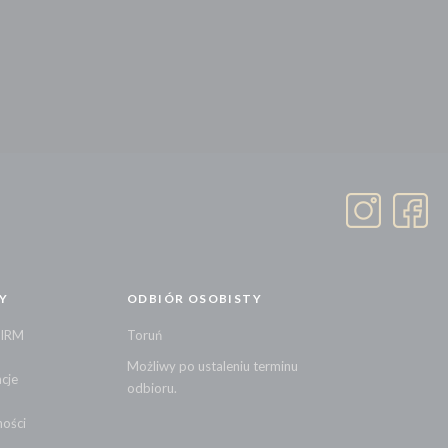
Y
ODBIÓR OSOBISTY
FIRM
Toruń
Możliwy po ustaleniu terminu
cje
odbioru.
ności