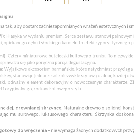
oneserom dobrych trunków, niebanalnego rzemiosła oraz eleganc
esignu
 tak, aby dostarczać niezapomnianych wrażeń estetycznych i sm
l)
: Klasyka w wydaniu premium. Serce zestawu stanowi pełnowymiar
lii, opiekanego dębu i słodkiego karmelu to efekt rygorystycznego 
ml)
: Cztery miniaturowe buteleczki kultowego trunku. To niezwykle
sprawdza się jako poręczna porcja degustacyjna.
a
: Wyjątkowe akcesorium barmańskie, które natychmiast przyciąga
iskey, stanowiąc jednocześnie niezwykle stylową ozdobę każdej ot
rski, odważny element dekoracyjny o nowoczesnym charakterze. Z
 i oryginalnego, rockandrollowego stylu.
nckiej, drewnianej skrzynce
. Naturalne drewno o solidnej kon
jąc mu surowego, luksusowego charakteru. Skrzynka doskonal
 gotowy do wręczenia
– nie wymaga żadnych dodatkowych przyg