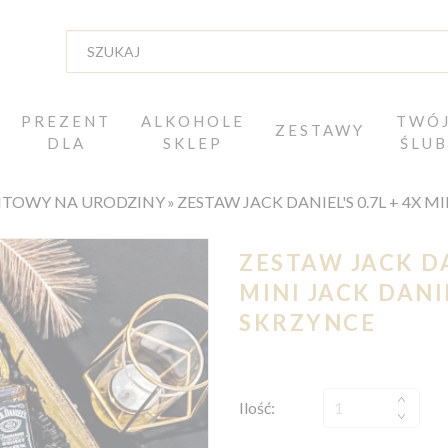
PREZENT
ALKOHOLE
TWÓ
ZESTAWY
DLA
SKLEP
ŚLUB
NTOWY NA URODZINY
ZESTAW JACK DANIEL'S 0.7L + 4X M
ZESTAW JACK DAN
MINI JACK DANI
SKRZYNCE
Ilość: