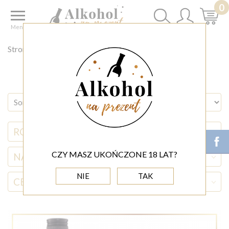
0
Menu
Strona główna
◊ PREZENTY ZE ZDJĘCIAMI
RODZAJ ALKOHOLU
CZY MASZ UKOŃCZONE 18 LAT?
NAZWA ALKOHOLU
NIE
TAK
CENA
(0,00 - 2 000,00)