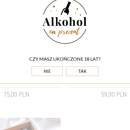
CZY MASZ UKOŃCZONE 18 LAT?
NIE
TAK
ELKANOCNY Z KAWĄ 500G I
SŁODKI ZESTAW WIELKANOCN
PIERNIKAMI
I KAWA NA WIELK
75,00 PLN
59,00 PLN