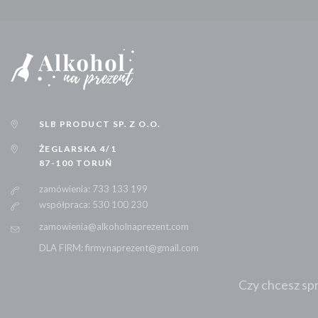
GORDON'S
GORDON'S
GRAND SUD GRENACHE
GRANT'S
GREY GOOSE
SLB PRODUCT SP. Z O.O.
GRIMBERGEN
GRZANIEC
ŻEGLARSKA 4/1
87-100 TORUŃ
HABERFELD
zamówienia: 733 133 199
HAVANA
współpraca: 530 100 230
HENDRICK'S
zamowienia@alkoholnaprezent.com
HENNESSY
DLA FIRM: firmynaprezent@gmail.com
HERRADURA
HIBIKI
Czy chcesz spr
HIGHLAND
HIGHLAND PARK