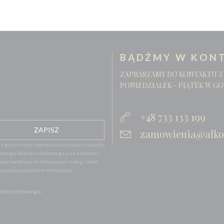
BĄDŹMY W KONT
ZAPRASZAMY DO KONTAKTU Z
PONIEDZIAŁEK - PIĄTEK W GO
+48 733 133 199
zamowienia@alko
graniczoną odpowiedzialnością z siedzibą
 Krajowego Rejestru Sądowego pod numerem
ji handlowych dotyczących usług i ofert
l podany powyżej w formularzu.
 Internetowego.