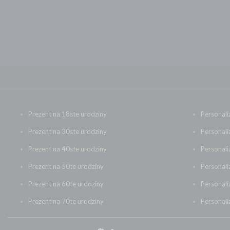
HIGHLANDER
HUBERTÓWKA
J.A. BACZEWSKI
JACK DANIEL'S
JACK GENTLEMAN
JAGERMEISTER
JAMESON
Prezent na 18ste urodziny
Personali
JAUME SERRA
Prezent na 30ste urodziny
Personali
JIM BEAM
Prezent na 40ste urodziny
Personal
JOHNNIE WALKER
Prezent na 50te urodziny
Personali
JONSTON
Prezent na 60te urodziny
Personal
JUICY LUCY
KI NO
Prezent na 70te urodziny
Personali
KI NO BI