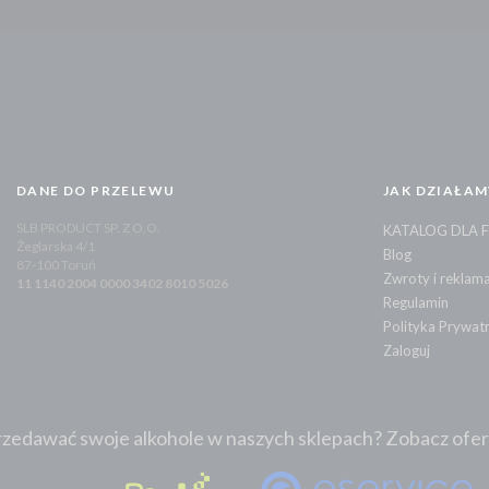
DANE DO PRZELEWU
JAK DZIAŁAM
SLB PRODUCT SP. Z O.O.
KATALOG DLA 
Żeglarska 4/1
Blog
87-100 Toruń
Zwroty i reklama
11 1140 2004 0000 3402 8010 5026
Regulamin
Polityka Prywat
Zaloguj
zedawać swoje alkohole w naszych sklepach? Zobacz ofertę: