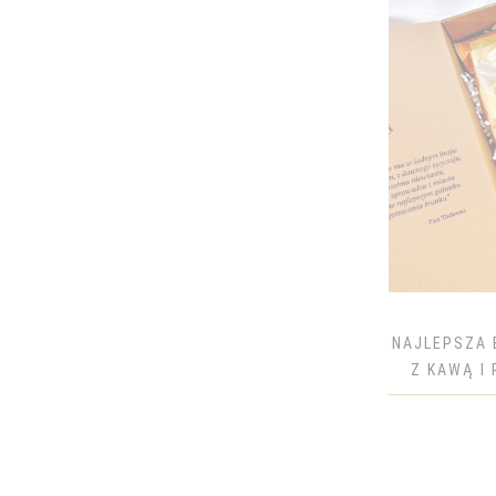
CARLO ROSSI
CHANDON
CHIVAS
CHOPIN
CIN&CIN
CIROC
COCOON
CODORNIU
COINTREAU
DANZKA
NAJLEPSZA 
DĘBOWA
Z KAWĄ I 
DEWAR'S
DICTADOR
DIMPLE GOLDEN SELECTION
DOM PERIGNON