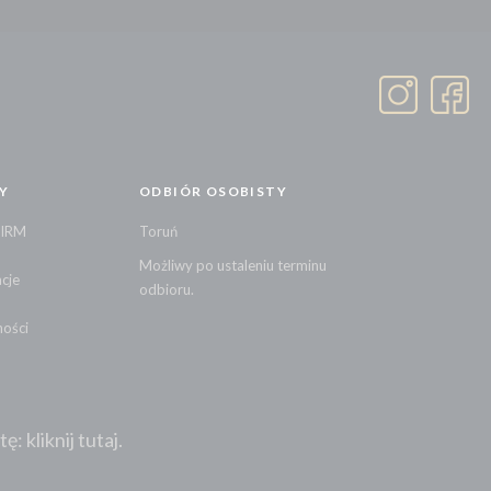
Y
ODBIÓR OSOBISTY
FIRM
Toruń
Możliwy po ustaleniu terminu
cje
odbioru.
ności
 kliknij tutaj.