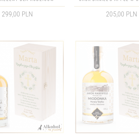
CHRZESTNYCH
NADRUKIEM - PREZE
299,00 PLN
205,00 PLN
CHRZESTNYCH