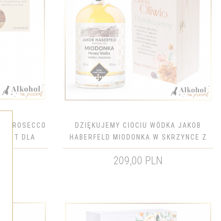
ET PROSECCO
DZIĘKUJEMY CIOCIU WÓDKA JAKOB
EZENT DLA
HABERFELD MIODONKA W SKRZYNCE Z
TNYCH
NADRUKIEM - PREZENT DLA
209,00 PLN
CHRZESTNYCH