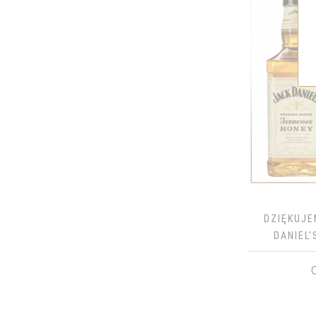
CARLO ROSSI
CHANDON
CHIVAS
CHOPIN
CIN&CIN
CIROC
COCOON
CODORNIU
COINTREAU
DANZKA
DZIĘKUJE
DĘBOWA
DANIEL'
DEWAR'S
NADRU
DICTADOR
DIMPLE GOLDEN SELECTION
DOM PERIGNON