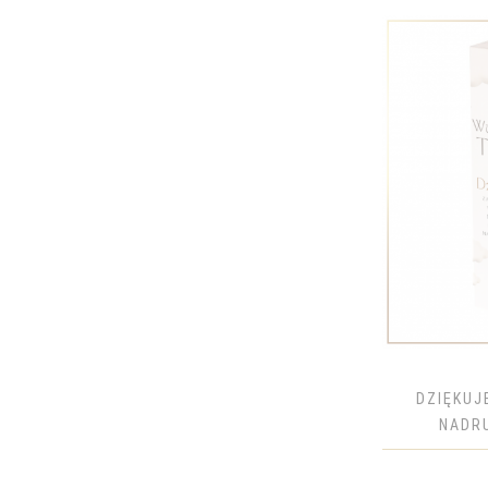
DOMAINE
DON PAPA
DORATO
DRINER'S
EICHENFASS
EL JIMADOR
ERNST LUDWIG
FINLANDIA
FORDS
FREIXENET
GALICYJSKA
GLEN ELGIN
DZIĘKUJ
GLENFIDDICH
NADRU
GLENKINCHIE
GLENMORANGIE