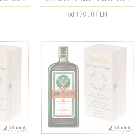
NT DLA
NADRUKIEM - PREZENT DLA
od 178,00 PLN
CHRZESTNYCH