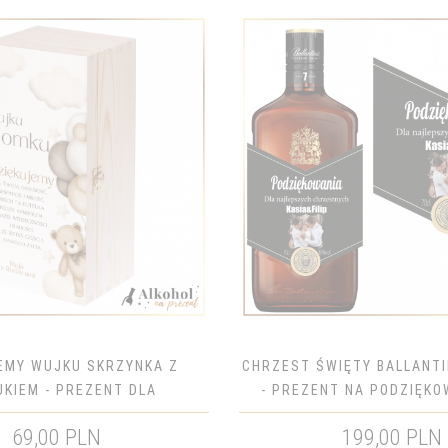
EMY WUJKU SKRZYNKA Z
CHRZEST ŚWIĘTY BALLANTIN
KIEM - PREZENT DLA
- PREZENT NA PODZIĘKO
CHRZESTNEGO
RODZICÓW CHRZES
69,00 PLN
199,00 PLN