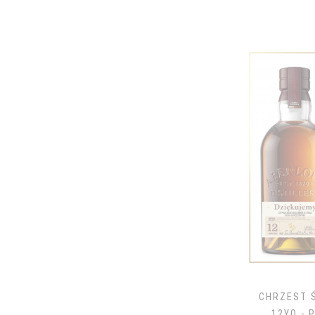
GORDON'S
GORDON'S
GRAND SUD GRENACHE
GRANT'S
GREY GOOSE
GRIMBERGEN
GRZANIEC
HABERFELD
HAVANA
HENDRICK'S
HENNESSY
HERRADURA
HIBIKI
HIGHLAND
CHRZEST 
12YO - 
HIGHLAND PARK