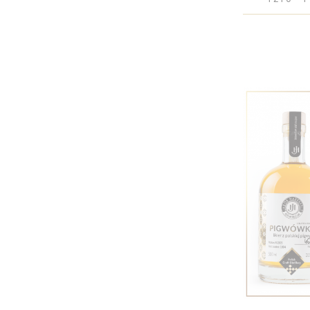
HIGHLANDER
HUBERTÓWKA
J.A. BACZEWSKI
JACK DANIEL'S
JACK GENTLEMAN
JAGERMEISTER
JAMESON
JAUME SERRA
JIM BEAM
JOHNNIE WALKER
JONSTON
JUICY LUCY
KI NO
KI NO BI