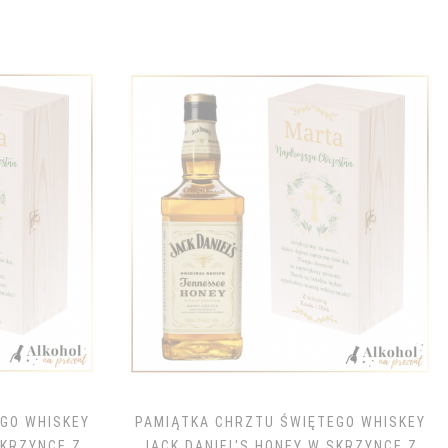
GO WHISKEY
PAMIĄTKA CHRZTU ŚWIĘTEGO WHISKEY
SKRZYNCE Z
JACK DANIEL'S HONEY W SKRZYNCE Z