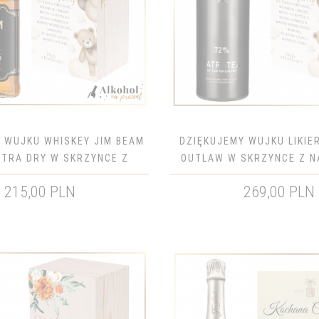
 WUJKU WHISKEY JIM BEAM
DZIĘKUJEMY WUJKU LIKIE
XTRA DRY W SKRZYNCE Z
OUTLAW W SKRZYNCE Z N
KIEM - PREZENT DLA
PREZENT DLA CHRZE
215,00 PLN
269,00 PLN
CHRZESTNEGO