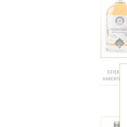
BELUGA
BELVEDERE
BOCIAN
BOLS
BOMBAY
BROWAR ZA MIASTEM
BRUICHLADDICH
BULLEIT
DZIĘKUJE
BUMBU
HABERFELD
BUSHMILLS
NADRU
CACADU
CALITERRA
CALVET
CANARIO
CAPTAIN MORGAN