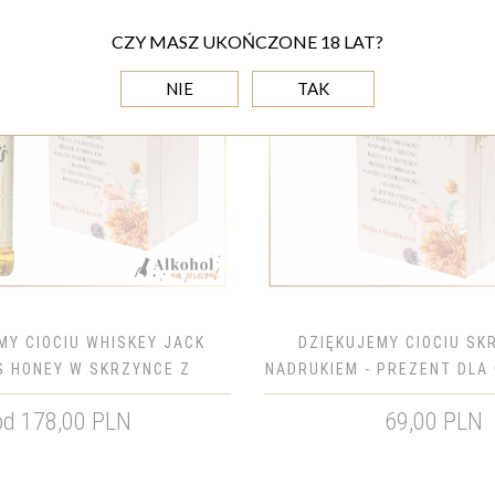
CZY MASZ UKOŃCZONE 18 LAT?
NIE
TAK
MY CIOCIU WHISKEY JACK
DZIĘKUJEMY CIOCIU SK
S HONEY W SKRZYNCE Z
NADRUKIEM - PREZENT DLA
KIEM - PREZENT DLA
od 178,00 PLN
69,00 PLN
CHRZESTNYCH