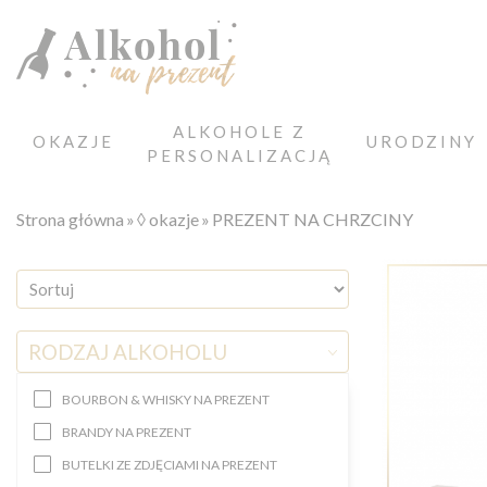
ALKOHOLE Z
OKAZJE
URODZINY
PERSONALIZACJĄ
Strona główna
◊ okazje
PREZENT NA CHRZCINY
RODZAJ ALKOHOLU
BOURBON & WHISKY NA PREZENT
BRANDY NA PREZENT
BUTELKI ZE ZDJĘCIAMI NA PREZENT