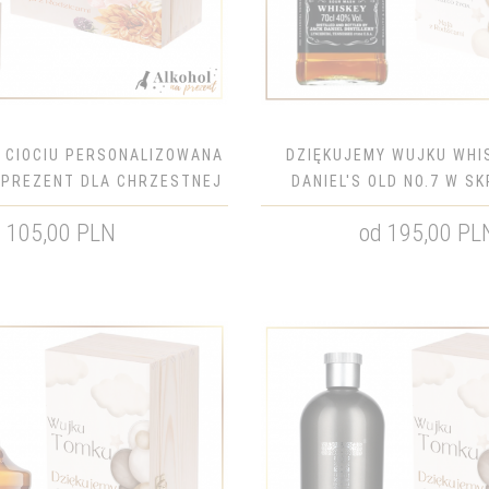
 CIOCIU PERSONALIZOWANA
DZIĘKUJEMY WUJKU WHI
 PREZENT DLA CHRZESTNEJ
DANIEL'S OLD NO.7 W S
NADRUKIEM - PREZE
105,00 PLN
od 195,00 PL
CHRZESTNEGO