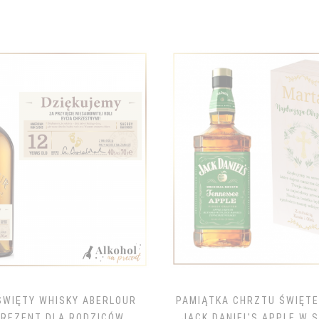
ŚWIĘTY WHISKY ABERLOUR
PAMIĄTKA CHRZTU ŚWIĘTE
PREZENT DLA RODZICÓW
JACK DANIEL'S APPLE W 