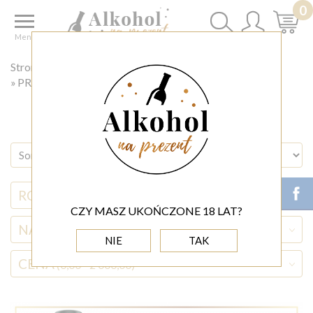
0
Menu
Strona główna
◊ PREZENT DLA
PREZENT DLA ŚWIADKA
RODZAJ ALKOHOLU
CZY MASZ UKOŃCZONE 18 LAT?
NAZWA ALKOHOLU
NIE
TAK
CENA
(0,00 - 2 000,00)