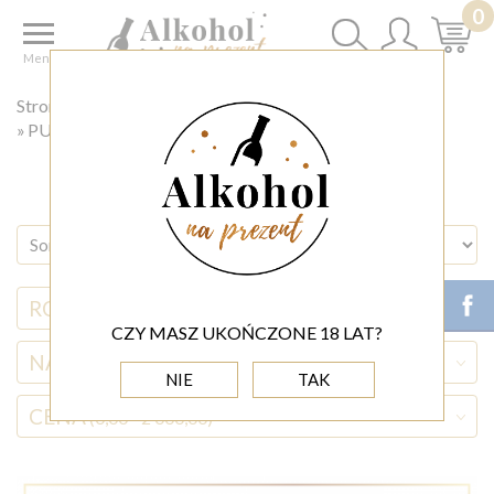
0
Menu
Strona główna
PUDEŁKA Z DEDYKACJĄ
PUDEŁKO DLA ŚWIADKÓW
RODZAJ ALKOHOLU
CZY MASZ UKOŃCZONE 18 LAT?
NAZWA ALKOHOLU
NIE
TAK
CENA
(0,00 - 2 000,00)