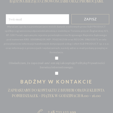
BĄDŹ NA BIEŻĄCO Z NOWOŚCIAMI ORAZ PROMOCJAMI.
Wyrażam zgodę na przetwarzanie moich danych osobowych przez SLB PRODUCT
spółkę z ograniczoną odpowiedzialnością z siedzibą w Toruniu przy ul. Żeglarskiej 4/1,
87-100 Toruń, wpisaną do rejestru przedsiębiorców Krajowego Rejestru Sądowego
pod numerem KRS: 0000846209, NIP: 9562361506 oraz REGON: 386310371 w celu
przesyłania mi informacji handlowych dotyczących usług i ofert SLB PRODUCT sp. z o.o.
oraz informacji o promocjach i wydarzeniach, na mój adres e-mail podany powyżej w
formularzu.
Oświadczam, że zapoznał-am/-em się i akceptuję Politykę Prywatności
Serwisu Internetowego.
BĄDŹMY W KONTAKCIE
ZAPRASZAMY DO KONTAKTU Z BIUREM OBŁUGI KLIENTA
PONIEDZIAŁEK - PIĄTEK W GODZINACH 8.00 - 16.00
+48 733 133 199