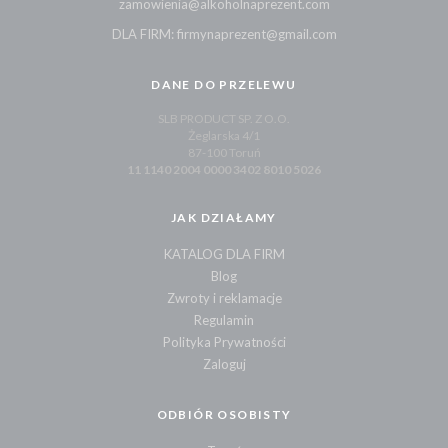
zamowienia@alkoholnaprezent.com
DLA FIRM: firmynaprezent@gmail.com
DANE DO PRZELEWU
SLB PRODUCT SP. Z O.O.
Żeglarska 4/1
87-100 Toruń
11 1140 2004 0000 3402 8010 5026
JAK DZIAŁAMY
KATALOG DLA FIRM
Blog
Zwroty i reklamacje
Regulamin
Polityka Prywatności
Zaloguj
ODBIÓR OSOBISTY