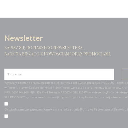
DOMAINE
DON PAPA
DORATO
DRINER'S
Newsletter
EICHENFASS
ZAPISZ SIĘ DO NASZEGO NEWSLETTERA.
EL JIMADOR
BĄDŹ NA BIEŻĄCO Z NOWOŚCIAMI ORAZ PROMOCJAMI.
ERNST LUDWIG
FINLANDIA
FORDS
Wyrażam zgodę na przetwarzanie moich danych osobowych przez SLB PRODUCT spółkę z o
FREIXENET
w Toruniu przy ul. Żeglarskiej 4/1, 87-100 Toruń, wpisaną do rejestru przedsiębiorców
KRS: 0000846209, NIP: 9562361506 oraz REGON: 386310371 w celu przesyłania mi informac
GALICYJSKA
SLB PRODUCT sp. z o.o. oraz informacji o promocjach i wydarzeniach, na mój adres e-mai
GLEN ELGIN
Oświadczam, że zapoznał-am/-em się i akceptuję Politykę Prywatności Serwisu
GLENFIDDICH
GLENKINCHIE
GLENMORANGIE