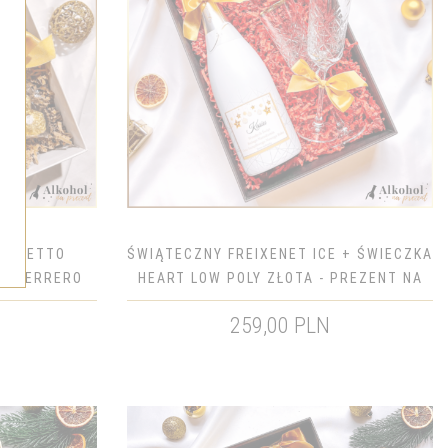
MIONETTO
ŚWIĄTECZNY FREIXENET ICE + ŚWIECZKA
 + FERRERO
HEART LOW POLY ZŁOTA - PREZENT NA
ENTOWY NA
ŚWIĘTA
N
259,00 PLN
IE