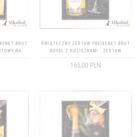
XENET BRUT
ŚWIĄTECZNY ZESTAW FREIXENET BRUT
NTOWY NA
ROYAL Z KIELISZKAMI - ZESTAW
DZENIA
PREZENTOWY NA ŚWIĘTA BOŻEGO
165,00 PLN
NARODZENIA