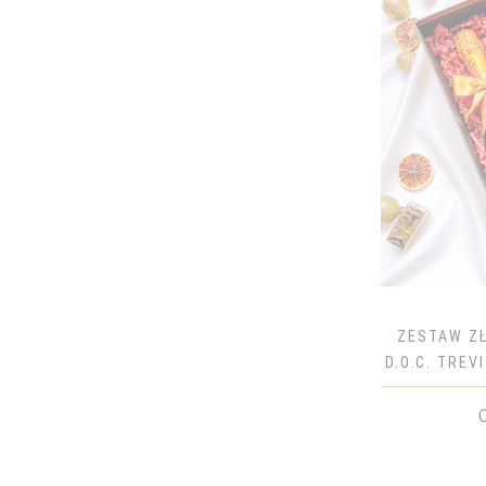
CARLO ROSSI
CHANDON
CHIVAS
CHOPIN
CIN&CIN
CIROC
COCOON
CODORNIU
COINTREAU
DANZKA
ZESTAW Z
DĘBOWA
D.O.C. TREV
DEWAR'S
DICTADOR
DIMPLE GOLDEN SELECTION
DOM PERIGNON