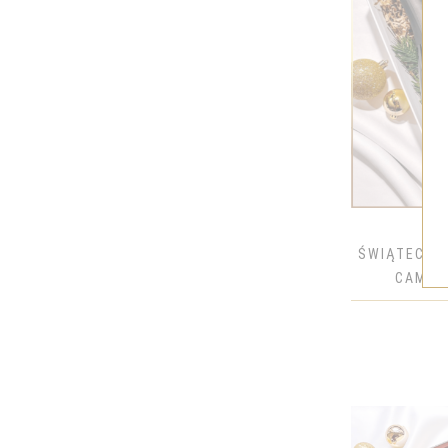
BELUGA
BELVEDERE
BOCIAN
BOLS
BOMBAY
BROWAR ZA MIASTEM
BRUICHLADDICH
BULLEIT
ŚWIĄTECZN
BUMBU
CAMELI
BUSHMILLS
PREZENTO
CACADU
CALITERRA
CALVET
CANARIO
CAPTAIN MORGAN