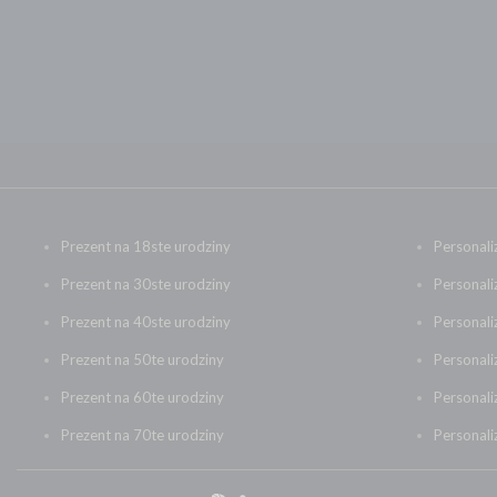
HIGHLANDER
HUBERTÓWKA
J.A. BACZEWSKI
JACK DANIEL'S
JACK GENTLEMAN
JAGERMEISTER
JAMESON
Prezent na 18ste urodziny
Personali
JAUME SERRA
Prezent na 30ste urodziny
Personali
JIM BEAM
Prezent na 40ste urodziny
Personal
JOHNNIE WALKER
Prezent na 50te urodziny
Personali
JONSTON
Prezent na 60te urodziny
Personal
JUICY LUCY
KI NO
Prezent na 70te urodziny
Personali
KI NO BI