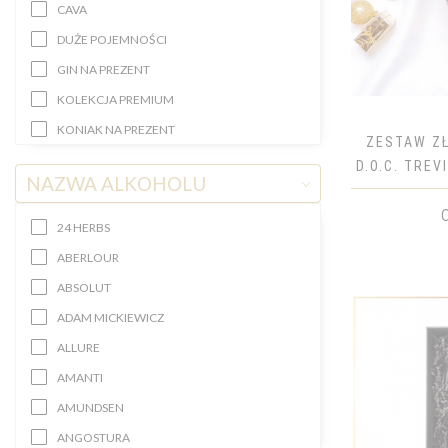
CAVA
DUŻE POJEMNOŚCI
GIN NA PREZENT
KOLEKCJA PREMIUM
KONIAK NA PREZENT
ZESTAW Z
KRYSZTAŁOWE BUTELKI
D.O.C. TRE
NAZWA ALKOHOLU
LIKIER/APERITIF NA PREZENT
POLY 
MINI ALKOHOLE
24 HERBS
NALEWKA NA PREZENT
ABERLOUR
PROSECCO NA PREZENT
ABSOLUT
RUM NA PREZENT
ADAM MICKIEWICZ
SZAMPAN NA PREZENT
ALLURE
WERMUT NA PREZENT
AMANTI
WINA BEZALKOHOLOWE NA
AMUNDSEN
PREZENT
ANGOSTURA
WINO BIAŁE NA PREZENT