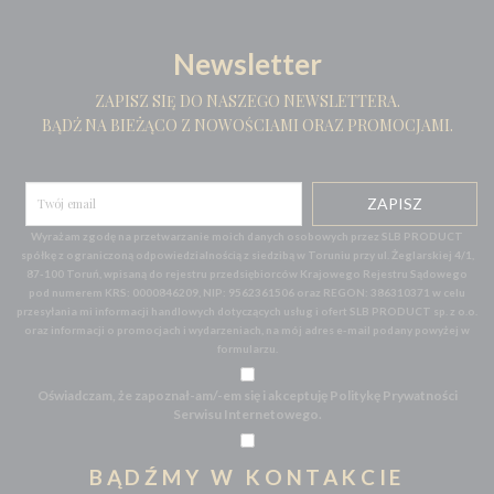
Newsletter
ZAPISZ SIĘ DO NASZEGO NEWSLETTERA.
BĄDŹ NA BIEŻĄCO Z NOWOŚCIAMI ORAZ PROMOCJAMI.
Wyrażam zgodę na przetwarzanie moich danych osobowych przez SLB PRODUCT
spółkę z ograniczoną odpowiedzialnością z siedzibą w Toruniu przy ul. Żeglarskiej 4/1,
87-100 Toruń, wpisaną do rejestru przedsiębiorców Krajowego Rejestru Sądowego
pod numerem KRS: 0000846209, NIP: 9562361506 oraz REGON: 386310371 w celu
przesyłania mi informacji handlowych dotyczących usług i ofert SLB PRODUCT sp. z o.o.
oraz informacji o promocjach i wydarzeniach, na mój adres e-mail podany powyżej w
formularzu.
Oświadczam, że zapoznał-am/-em się i akceptuję Politykę Prywatności
Serwisu Internetowego.
BĄDŹMY W KONTAKCIE