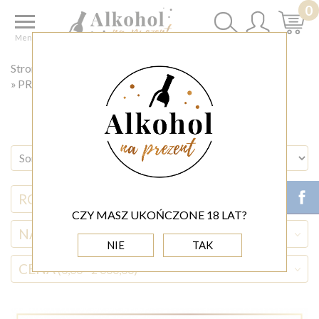
0
Menu
Strona główna
◊ PREZENT DLA
PREZENT DLA POLICJANTA
RODZAJ ALKOHOLU
CZY MASZ UKOŃCZONE 18 LAT?
NAZWA ALKOHOLU
NIE
TAK
CENA
(0,00 - 2 000,00)