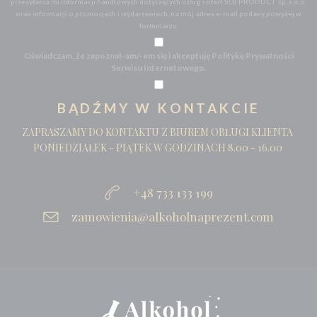
przesyłania mi informacji handlowych dotyczących usług i ofert SLB PRODUCT sp. z o.o.
oraz informacji o promocjach i wydarzeniach, na mój adres e-mail podany powyżej w
formularzu.
Oświadczam, że zapoznał-am/-em się i akceptuję Politykę Prywatności
Serwisu Internetowego.
BĄDŹMY W KONTAKCIE
ZAPRASZAMY DO KONTAKTU Z BIUREM OBŁUGI KLIENTA
PONIEDZIAŁEK - PIĄTEK W GODZINACH 8.00 - 16.00
+48 733 133 199
zamowienia@alkoholnaprezent.com