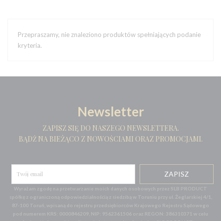
Przepraszamy, nie znaleziono produktów spełniających podanie
kryteria.
Newsletter
ZAPISZ SIĘ DO NASZEGO NEWSLETTERA.
BĄDŹ NA BIEŻĄCO Z NOWOŚCIAMI ORAZ PROMOCJAMI.
Wyrażam zgodę na przetwarzanie moich danych osobowych przez SLB PRODUCT
spółkę z ograniczoną odpowiedzialnością z siedzibą w Toruniu przy ul. Żeglarskiej 4/1,
87-100 Toruń, wpisaną do rejestru przedsiębiorców Krajowego Rejestru Sądowego
pod numerem KRS: 0000846209, NIP: 9562361506 oraz REGON: 386310371 w celu