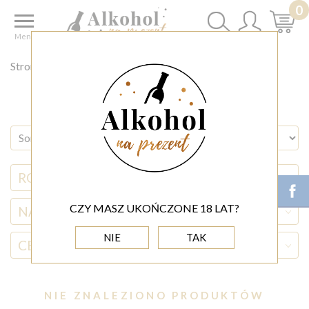
0
Menu
Strona główna
DLA FIRM ◊
POJEDYNCZE BUTELKI
RODZAJ ALKOHOLU
CZY MASZ UKOŃCZONE 18 LAT?
NAZWA ALKOHOLU
NIE
TAK
CENA
(0,00 - 2 000,00)
NIE ZNALEZIONO PRODUKTÓW