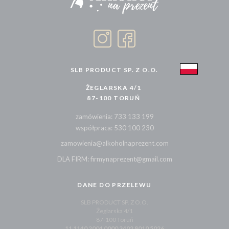
SLB PRODUCT SP. Z O.O.
ŻEGLARSKA 4/1
87-100 TORUŃ
zamówienia: 733 133 199
współpraca: 530 100 230
zamowienia@alkoholnaprezent.com
DLA FIRM: firmynaprezent@gmail.com
DANE DO PRZELEWU
SLB PRODUCT SP. Z O.O.
Żeglarska 4/1
87-100 Toruń
11 1140 2004 0000 3402 8010 5026