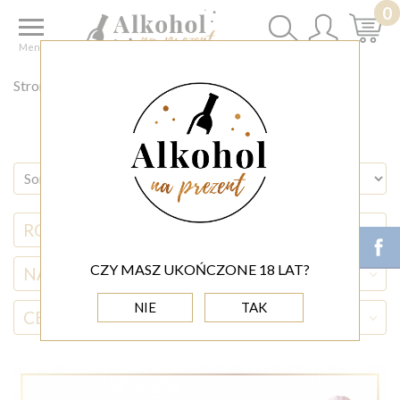
0
Menu
Strona główna
◊ DODATKI
RODZAJ ALKOHOLU
CZY MASZ UKOŃCZONE 18 LAT?
NAZWA ALKOHOLU
NIE
TAK
CENA
(0,00 - 2 000,00)