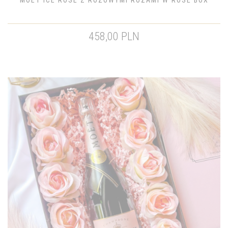
MOET ICE ROSE Z RÓŻOWYMI RÓŻAMI W ROSE BOX
458,00 PLN