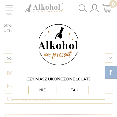
0
Menu
Strona główna
◊ FLOWER BOX
FLOWERBOX DLA ŚWIADKOWEJ
RODZAJ ALKOHOLU
CZY MASZ UKOŃCZONE 18 LAT?
NAZWA ALKOHOLU
NIE
TAK
CENA
(0,00 - 2 000,00)