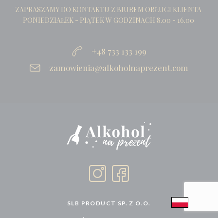
ZAPRASZAMY DO KONTAKTU Z BIUREM OBŁUGI KLIENTA
PONIEDZIAŁEK - PIĄTEK W GODZINACH 8.00 - 16.00
+48 733 133 199
zamowienia@alkoholnaprezent.com
SLB PRODUCT SP. Z O.O.