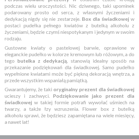
podczas wielu uroczystości. Nic dziwnego, taki upominek
podarowany prosto od serca, z własnymi życzeniami i
dedykacją nigdy się nie zestarzeje.
Box dla świadkowej
w
postaci pudełka pełnego kwiatów z butelką alkoholu z
życzeniami, będzie czymś niespotykanym i jedynym w swoim
rodzaju.
Gustowne kwiaty o pastelowej barwie, oprawione w
eleganckie pudełko w kolorze kremowym lub różowym, a do
tego
butelka z dedykacją
, stanowią idealny sposób na
przekazanie podziękowań dla świadkowej. Samo pudełko
wypełnione kwiatami może być piękną dekoracją wnętrza, a
przede wszystkim wspaniałą pamiątką.
Gwarantujemy, że taki
oryginalny prezent dla świadkowej
ucieszy i zachwyci.
Podziękowanie jako prezent dla
świadkowej
w takiej formie potrafi wywołać uśmiech na
twarzy, a także łzy wzruszenia. Flower box z butelką
alkoholu sprawi, że będziesz zapamiętana na wiele miesięcy,
a nawet lat!