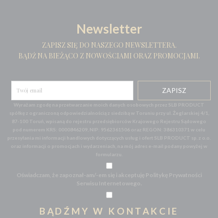
Newsletter
ZAPISZ SIĘ DO NASZEGO NEWSLETTERA.
BĄDŹ NA BIEŻĄCO Z NOWOŚCIAMI ORAZ PROMOCJAMI.
Wyrażam zgodę na przetwarzanie moich danych osobowych przez SLB PRODUCT
spółkę z ograniczoną odpowiedzialnością z siedzibą w Toruniu przy ul. Żeglarskiej 4/1,
87-100 Toruń, wpisaną do rejestru przedsiębiorców Krajowego Rejestru Sądowego
pod numerem KRS: 0000846209, NIP: 9562361506 oraz REGON: 386310371 w celu
przesyłania mi informacji handlowych dotyczących usług i ofert SLB PRODUCT sp. z o.o.
oraz informacji o promocjach i wydarzeniach, na mój adres e-mail podany powyżej w
formularzu.
Oświadczam, że zapoznał-am/-em się i akceptuję Politykę Prywatności
Serwisu Internetowego.
BĄDŹMY W KONTAKCIE