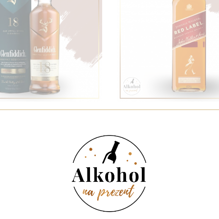
LENFIDDICH 18YO 0.7L +
WHISKY JOHNNIE WALKER
OPAKOWANIE
469,00 PLN
od 54,00 PL