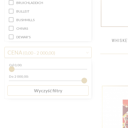
BRUICHLADDICH
BULLEIT
BUSHMILLS
CHIVAS
DEWAR'S
WHISKE
DIMPLE GOLDEN SELECTION
CENA
(0,00 - 2 000,00)
GLEN ELGIN
GLENFIDDICH
Od
0,00
:
GLENKINCHIE
Do
2 000,00
:
GLENMORANGIE
GRANT'S
Wyczyść filtry
HIBIKI
HIGHLAND PARK
JACK DANIEL'S
JAMESON