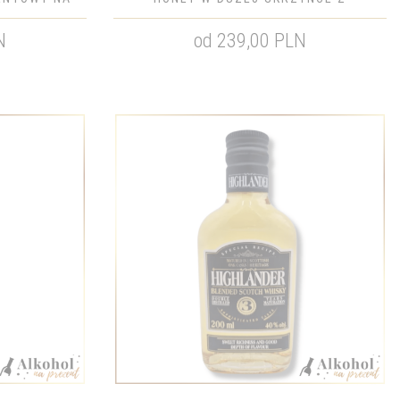
DZENIA
ŻYCZENIAMI - ZESTAW NA BOŻE
N
od 239,00 PLN
NARODZENIE