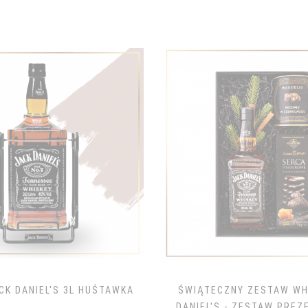
CK DANIEL'S 3L HUŚTAWKA
ŚWIĄTECZNY ZESTAW WH
DANIEL'S - ZESTAW PRE