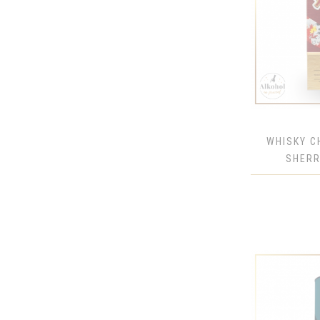
JIM BEAM
JOHNNIE WALKER
LAGAVULIN
MAKER'S MARK
OBAN
PASSPORT
ROE & CO
WHISKY C
ROYAL LOCHNAGAR
SHERR
ROYAL SALUTE
SINGLETON
STORAGE
TALISKER
TULLAMORE
WOODFORD