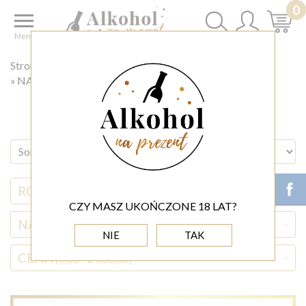
0
Menu
Strona główna
PUDEŁKA Z DEDYKACJĄ
NA KAŻDĄ OKAZJĘ
RODZAJ ALKOHOLU
CZY MASZ UKOŃCZONE 18 LAT?
NAZWA ALKOHOLU
NIE
TAK
CENA
(0,00 - 2 000,00)