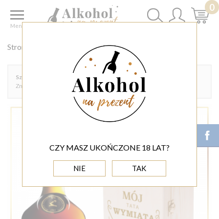
0
Menu
Strona główna
Szukanie
hennessy
Szukana fraza:
'hennessy'
Znaleziono produktów: 21
CZY MASZ UKOŃCZONE 18 LAT?
NIE
TAK