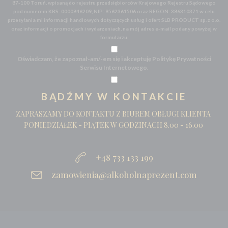
87-100 Toruń, wpisaną do rejestru przedsiębiorców Krajowego Rejestru Sądowego
pod numerem KRS: 0000846209, NIP: 9562361506 oraz REGON: 386310371 w celu
przesyłania mi informacji handlowych dotyczących usług i ofert SLB PRODUCT sp. z o.o.
oraz informacji o promocjach i wydarzeniach, na mój adres e-mail podany powyżej w
formularzu.
Oświadczam, że zapoznał-am/-em się i akceptuję Politykę Prywatności
Serwisu Internetowego.
BĄDŹMY W KONTAKCIE
ZAPRASZAMY DO KONTAKTU Z BIUREM OBŁUGI KLIENTA
PONIEDZIAŁEK - PIĄTEK W GODZINACH 8.00 - 16.00
+48 733 133 199
zamowienia@alkoholnaprezent.com