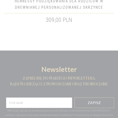
HENNESSY PODZIĘKOWANIA DLA RODZICÓW W
DREWNIANEJ PERSONALIZOWANEJ SKRZYNCE
309,00 PLN
Newsletter
ZAPISZ SIĘ DO NASZEGO NEWSLETTERA.
BĄDŹ NA BIEŻĄCO Z NOWOŚCIAMI ORAZ PROMOCJAMI.
Wyrażam zgodę na przetwarzanie moich danych osobowych przez SLB PRODUCT
spółkę z ograniczoną odpowiedzialnością z siedzibą w Toruniu przy ul. Żeglarskiej 4/1,