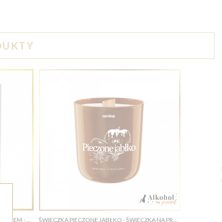
DUKTY
URODZINOWA JASNA SKRZYNKA Z NADRUKIEM - PREZENT NA URODZINY
ŚWIECZKA PIECZONE JABŁKO - ŚWIECZKA NA PREZENT NA ŚWIĘTA