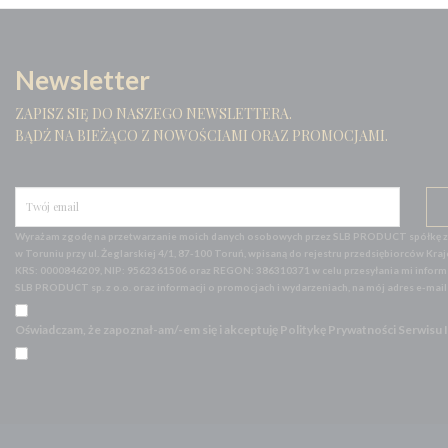
Newsletter
ZAPISZ SIĘ DO NASZEGO NEWSLETTERA.
BĄDŹ NA BIEŻĄCO Z NOWOŚCIAMI ORAZ PROMOCJAMI.
Wyrażam zgodę na przetwarzanie moich danych osobowych przez SLB PRODUCT spółkę z o
w Toruniu przy ul. Żeglarskiej 4/1, 87-100 Toruń, wpisaną do rejestru przedsiębiorców
KRS: 0000846209, NIP: 9562361506 oraz REGON: 386310371 w celu przesyłania mi informac
SLB PRODUCT sp. z o.o. oraz informacji o promocjach i wydarzeniach, na mój adres e-mai
Oświadczam, że zapoznał-am/-em się i akceptuję Politykę Prywatności Serwisu