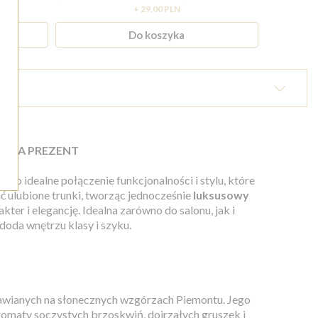
+ 29,00 PLN
Do koszyka
A NA PREZENT
ol
to idealne połączenie funkcjonalności i stylu, które
 ulubione trunki, tworząc jednocześnie
luksusowy
r i elegancję. Idealna zarówno do salonu, jak i
oda wnętrzu klasy i szyku.
rawianych na słonecznych wzgórzach Piemontu. Jego
omaty soczystych brzoskwiń, dojrzałych gruszek i