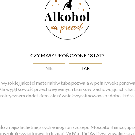
+ 39,00 PLN
+ 69,00 PLN
Do koszyka
Do koszyka
OPIS
CZY MASZ UKOŃCZONE 18 LAT?
EJ TUBIE - ELEGANCKA BUTELKA ALKOHOLU ZAPAKOWAN
NIE
TAK
owany w eleganckie, przezroczyste
pudełko witrynowe na alkoh
wysokiej jakości materiałów tuba pozwala w pełni wyeksponować
la wyjątkowość przechowywanych trunków, zachowując ich charakte
praktycznym dodatkiem, ale również wyrafinowaną ozdobą, która d
ło z najszlachetniejszych winogron szczepu Moscato Bianco, up
 poszukuje wyjątkowych doznań. W
Martini Asti
wyczuwalne są ar