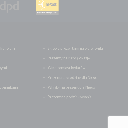
lkoholami
Sklep z prezentami na walentynki
Prezenty na każdą okazję
wymi
Wino zamiast kwiatów
Prezent na urodziny dla Niego
upominkami
Whisky na prezent dla Niego
Prezent na podziękowania