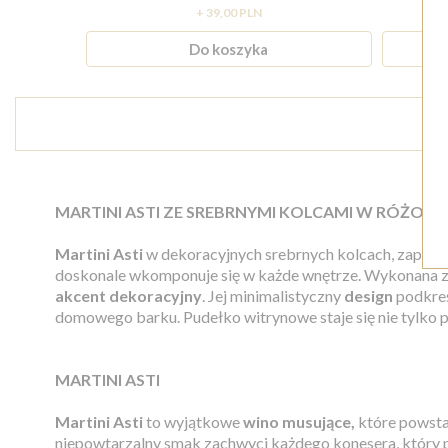
+ 39,00 PLN
Do koszyka
MARTINI ASTI ZE SREBRNYMI KOLCAMI W RÓŻOW
Martini Asti
w dekoracyjnych srebrnych kolcach, zapak
doskonale wkomponuje się w każde wnętrze. Wykonana z 
akcent dekoracyjny
. Jej minimalistyczny
design
podkreś
domowego barku. Pudełko witrynowe staje się nie tylko 
MARTINI ASTI
Martini Asti
to wyjątkowe
wino musujące,
które powsta
niepowtarzalny smak zachwyci każdego konesera, który