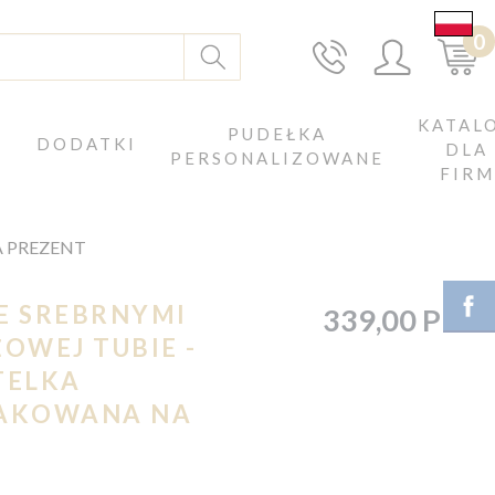
0
KATAL
J
PUDEŁKA
DODATKI
DLA
PERSONALIZOWANE
FIRM
A PREZENT
ZE SREBRNYMI
339,00 PLN
OWEJ TUBIE -
TELKA
AKOWANA NA