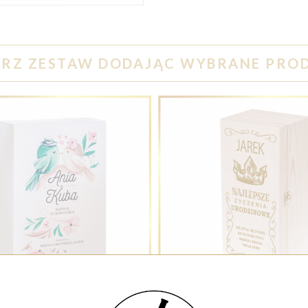
RZ ZESTAW DODAJĄC WYBRANE PRO
LA PARY MŁODEJ ŚLUBNE GOŁĄBECZKI