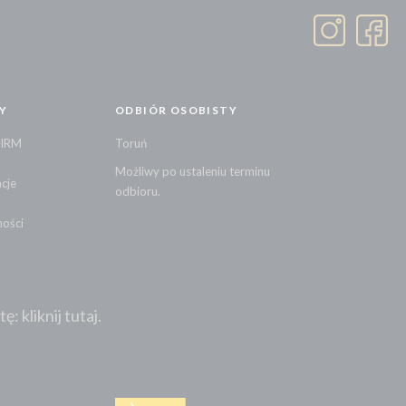
Y
ODBIÓR OSOBISTY
FIRM
Toruń
Możliwy po ustaleniu terminu
cje
odbioru.
ności
 kliknij tutaj.