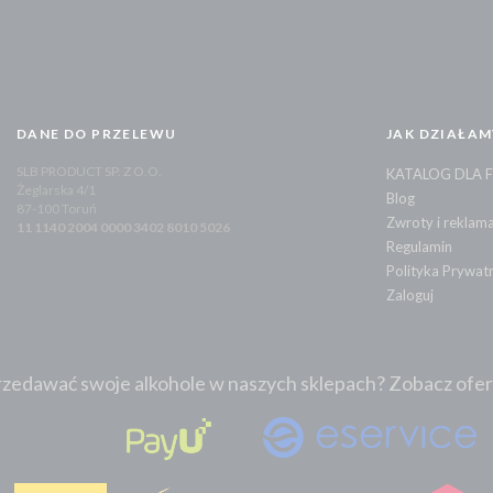
DANE DO PRZELEWU
JAK DZIAŁAM
SLB PRODUCT SP. Z O.O.
KATALOG DLA 
Żeglarska 4/1
Blog
87-100 Toruń
Zwroty i reklama
11 1140 2004 0000 3402 8010 5026
Regulamin
Polityka Prywat
Zaloguj
zedawać swoje alkohole w naszych sklepach? Zobacz ofertę: