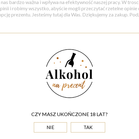
la nas bardzo ważna i wpływa na efektywność naszej pracy. W tros
inii i robimy wszystko, abyście mogli przeczytać rzetelne opinie
 opcję prezentu. Jesteśmy tutaj dla Was. Dziękujemy za zakup. Podz
am Was!
Lubię Was!
Jesteście ok!
Nie lubię!
Nie 
CZY MASZ UKOŃCZONE 18 LAT?
NIE
TAK