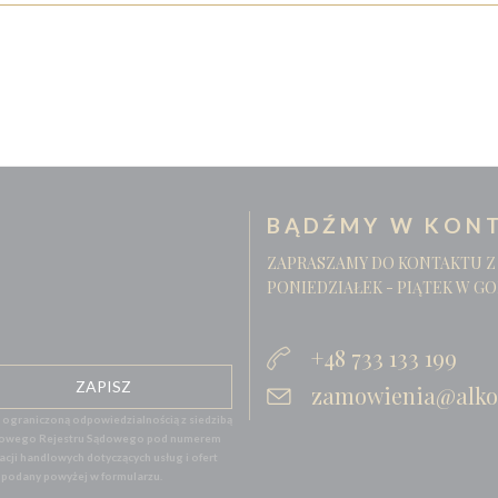
BĄDŹMY W KONT
ZAPRASZAMY DO KONTAKTU Z
PONIEDZIAŁEK - PIĄTEK W GO
+48 733 133 199
zamowienia@alko
graniczoną odpowiedzialnością z siedzibą
 Krajowego Rejestru Sądowego pod numerem
ji handlowych dotyczących usług i ofert
l podany powyżej w formularzu.