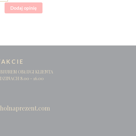
Dodaj opinię
AKCIE
 BIUREM OBŁUGI KLIENTA
DZINACH 8.00 - 16.00
holnaprezent.com