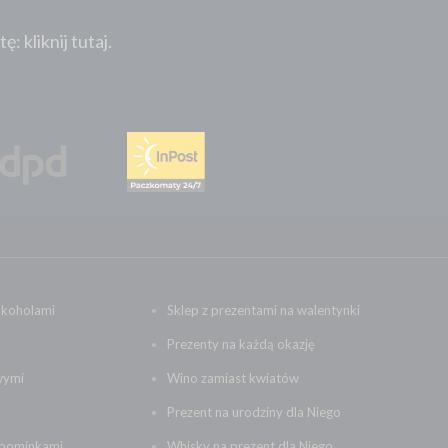
 kliknij tutaj.
lkoholami
Sklep z prezentami na walentynki
Prezenty na każdą okazję
wymi
Wino zamiast kwiatów
Prezent na urodziny dla Niego
upominkami
Whisky na prezent dla Niego