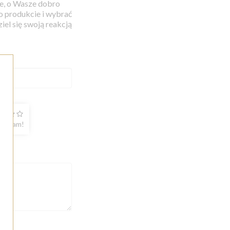
ce, o Wasze dobro
 o produkcie i wybrać
iel się swoją reakcją
polecam!