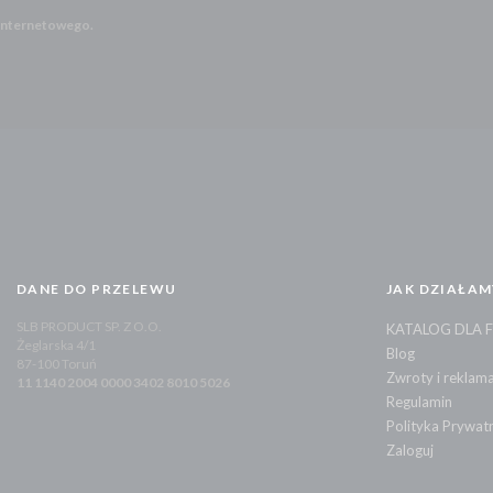
 Internetowego.
DANE DO PRZELEWU
JAK DZIAŁAM
SLB PRODUCT SP. Z O.O.
KATALOG DLA 
Żeglarska 4/1
Blog
87-100 Toruń
Zwroty i reklama
11 1140 2004 0000 3402 8010 5026
Regulamin
Polityka Prywat
Zaloguj