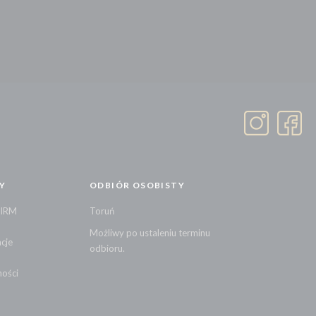
Y
ODBIÓR OSOBISTY
FIRM
Toruń
Możliwy po ustaleniu terminu
cje
odbioru.
ności