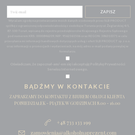
Wyrażam zgodę na przetwarzanie moich danych osobowych przez SLB PRODUCT
spółkę z ograniczoną odpowiedzialnością z siedzibą w Toruniu przy ul. Żeglarskiej 4/1,
87-100 Toruń, wpisaną do rejestru przedsiębiorców Krajowego Rejestru Sądowego
pod numerem KRS: 0000846209, NIP: 9562361506 oraz REGON: 386310371 w celu
przesyłania mi informacji handlowych dotyczących usług i ofert SLB PRODUCT sp. z o.o.
oraz informacji o promocjach i wydarzeniach, na mój adres e-mail podany powyżej w
formularzu.
Oświadczam, że zapoznał-am/-em się i akceptuję Politykę Prywatności
Serwisu Internetowego.
BĄDŹMY W KONTAKCIE
ZAPRASZAMY DO KONTAKTU Z BIUREM OBŁUGI KLIENTA
PONIEDZIAŁEK - PIĄTEK W GODZINACH 8.00 - 16.00
+48 733 133 199
zamowienia@alkoholnaprezent.com