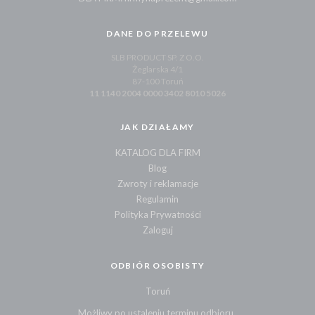
DANE DO PRZELEWU
SLB PRODUCT SP. Z O.O.
Żeglarska 4/1
87-100 Toruń
11 1140 2004 0000 3402 8010 5026
JAK DZIAŁAMY
KATALOG DLA FIRM
Blog
Zwroty i reklamacje
Regulamin
Polityka Prywatności
Zaloguj
ODBIÓR OSOBISTY
Toruń
Możliwy po ustaleniu terminu odbioru.