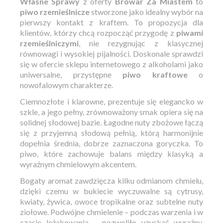
Własne Sprawy
z oferty
Browar Za Miastem
to
piwo rzemieślnicze
stworzone jako idealny wybór na
pierwszy kontakt z kraftem. To propozycja dla
klientów, którzy chcą rozpocząć przygodę z
piwami
rzemieślniczymi
, nie rezygnując z klasycznej
równowagi i wysokiej pijalności. Doskonale sprawdzi
się w ofercie sklepu internetowego z alkoholami jako
uniwersalne, przystępne
piwo kraftowe
o
nowofalowym charakterze.
Ciemnozłote i klarowne, prezentuje się elegancko w
szkle, a jego pełny, zrównoważony smak opiera się na
solidnej słodowej bazie. Łagodne nuty zbożowe łączą
się z przyjemną słodową pełnią, którą harmonijnie
dopełnia średnia, dobrze zaznaczona goryczka. To
piwo, które zachowuje balans między klasyką a
wyraźnym chmielowym akcentem.
Bogaty aromat zawdzięcza kilku odmianom chmielu,
dzięki czemu w bukiecie wyczuwalne są cytrusy,
kwiaty, żywica, owoce tropikalne oraz subtelne nuty
ziołowe. Podwójne chmielenie – podczas warzenia i w
czasie leżakowania – pozwoliło uzyskać wyraźny,