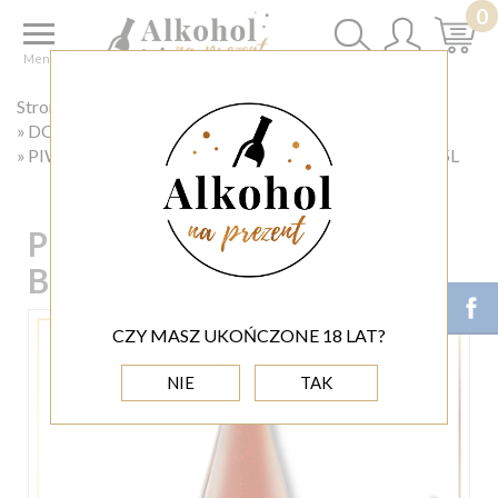
0
Menu
Strona główna
◊SKLEP Z ALKOHOLAMI
DOBRE PIWO W DOBREJ CENIE
PIWO WŁASNE SPRAWY BROWAR ZA MIASTEM 0.5L
PIWO WŁASNE SPRAWY
BROWAR ZA MIASTEM 0.5L
CZY MASZ UKOŃCZONE 18 LAT?
NIE
TAK